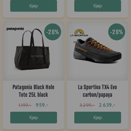
Kjøp
Kjøp
-20%
-20%
Patagonia Black Hole
La Sportiva TX4 Evo
Tote 25L black
carbon/papaya
959,-
2.639,-
1.199,-
3.299,-
Kjøp
Kjøp