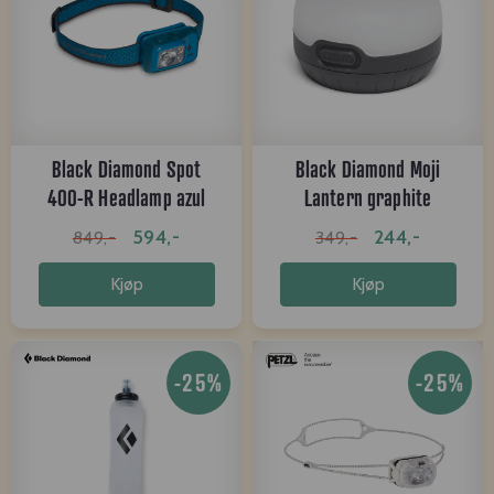
Black Diamond Spot
Black Diamond Moji
400-R Headlamp azul
Lantern graphite
594,-
244,-
849,-
349,-
Kjøp
Kjøp
-25%
-25%