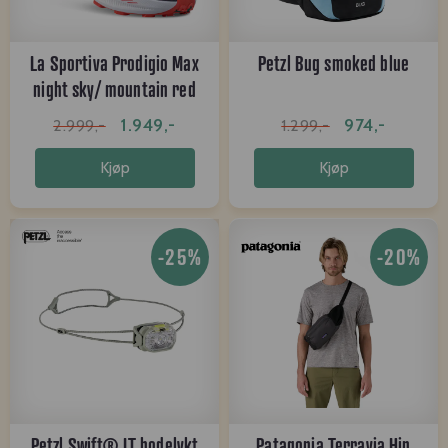
La Sportiva Prodigio Max
Petzl Bug smoked blue
night sky/ mountain red
1.949,-
974,-
2.999,-
1.299,-
Kjøp
Kjøp
-25%
-20%
Petzl Swift® LT hodelykt
Patagonia Terravia Hip