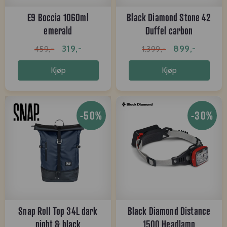
E9 Boccia 1060ml
Black Diamond Stone 42
emerald
Duffel carbon
319,-
899,-
459,-
1.399,-
Kjøp
Kjøp
-50%
-30%
Snap Roll Top 34L dark
Black Diamond Distance
night & black
1500 Headlamp