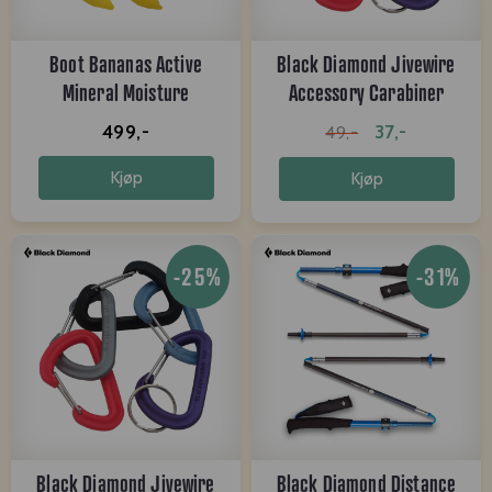
Boot Bananas Active
Black Diamond Jivewire
Mineral Moisture
Accessory Carabiner
Absorbers
Large
499,-
37,-
49,-
Kjøp
Kjøp
-25%
-31%
Black Diamond Jivewire
Black Diamond Distance