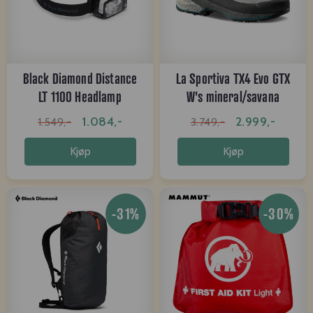
Black Diamond Distance
La Sportiva TX4 Evo GTX
LT 1100 Headlamp
W's mineral/savana
1.084,-
2.999,-
1.549,-
3.749,-
Kjøp
Kjøp
-31%
-30%