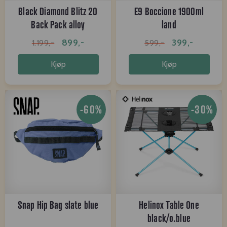
Black Diamond Blitz 20
E9 Boccione 1900ml
Back Pack alloy
land
899,-
399,-
1.199,-
599,-
Kjøp
Kjøp
-60%
-30%
Snap Hip Bag slate blue
Helinox Table One
black/o.blue