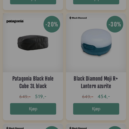
-20%
-30%
Patagonia Black Hole
Black Diamond Moji R+
Cube 3L black
Lantern azurite
519,-
454,-
649,-
649,-
Kjøp
Kjøp