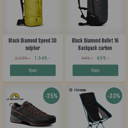
Black Diamond Speed 30
Black Diamond Bullet 16
sulphur
Backpack carbon
1.549,-
659,-
2.099,-
949,-
Kjøp
Kjøp
-25%
-33%