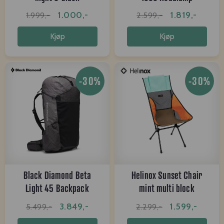
1.000,-
1.819,-
1.999,-
2.599,-
Kjøp
Kjøp
-30%
-30%
Black Diamond Beta
Helinox Sunset Chair
Light 45 Backpack
mint multi block
3.849,-
1.599,-
5.499,-
2.299,-