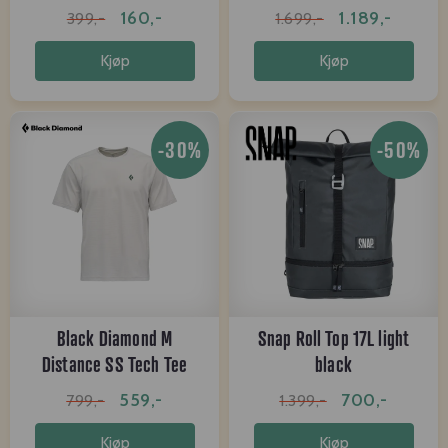
160,-
1.189,-
399,-
1.699,-
Kjøp
Kjøp
-30%
-50%
Black Diamond M
Snap Roll Top 17L light
Distance SS Tech Tee
black
alloy
559,-
700,-
799,-
1.399,-
Kjøp
Kjøp