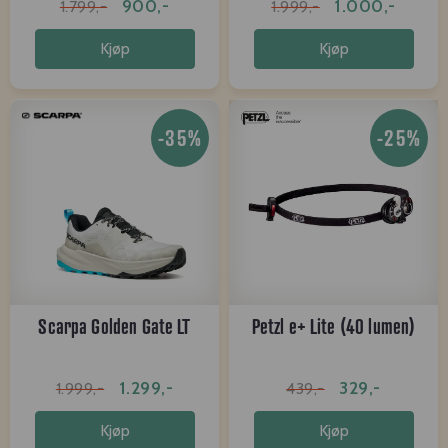
900,-
1.000,-
1.799,-
1.999,-
Kjøp
Kjøp
-35%
-25%
Scarpa Golden Gate LT
Petzl e+ Lite (40 lumen)
1.299,-
329,-
1.999,-
439,-
Kjøp
Kjøp