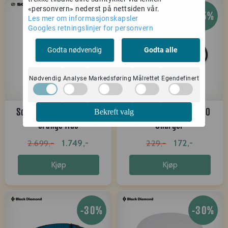
«personvern» nederst på nettsiden vår.
-35%
-25%
Les mer om informasjonskapsler
Googles retningslinjer for personvern
Godta nødvendig
Godta alle
Nødvendig
Analyse
Markedsføring
Målrettet
Egendefinert
Scarpa Spin Ultra 2 ice-
Black Diamond BD 1500
Bekreft valg
orange fluo
Charger
1.749,-
172,-
2.699,-
229,-
Kjøp
Kjøp
-30%
-30%