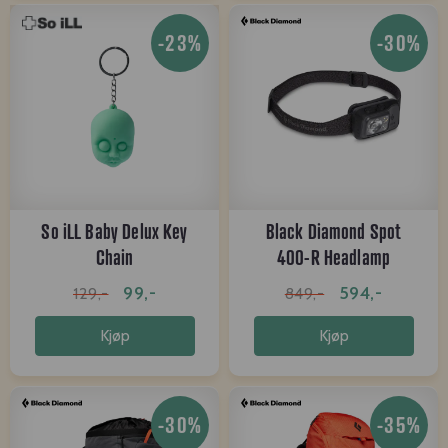
-23%
-30%
So iLL Baby Delux Key
Black Diamond Spot
Chain
400-R Headlamp
graphite
99,-
594,-
129,-
849,-
Kjøp
Kjøp
-30%
-35%