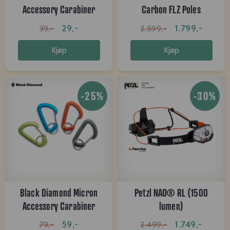
Accessory Carabiner
Carbon FLZ Poles
Small
29,-
1.799,-
39,-
2.599,-
Kjøp
Kjøp
-25%
-30%
Black Diamond Micron
Petzl NAO® RL (1500
Accessory Carabiner
lumen)
59,-
1.749,-
79,-
2.499,-