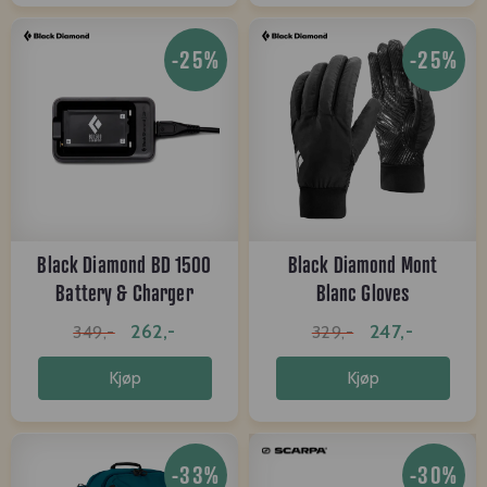
-25%
-25%
Black Diamond BD 1500
Black Diamond Mont
Battery & Charger
Blanc Gloves
262,-
247,-
349,-
329,-
Kjøp
Kjøp
-33%
-30%