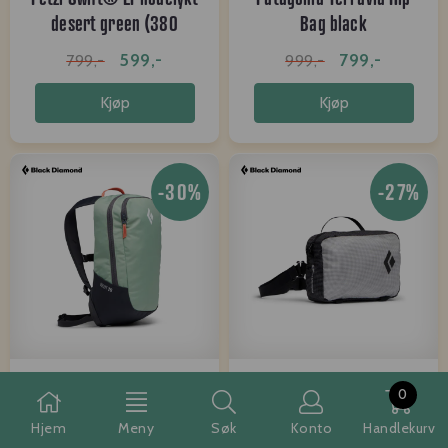
desert green (380
Bag black
lumen)
599,-
799,-
799,-
999,-
Kjøp
Kjøp
-30%
-27%
Black Diamond Bullet 16
Black Diamond Beta
0
Backpack dessert sage
Light Pack Satellite Bag
Hjem
Meny
Søk
Konto
Handlekurv
...
664,-
399,-
949,-
549,-