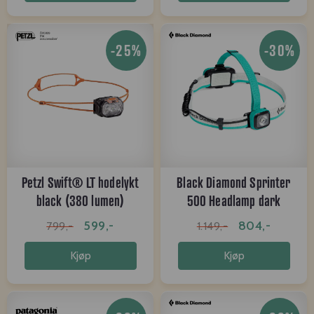
-25%
-30%
Petzl Swift® LT hodelykt
Black Diamond Sprinter
black (380 lumen)
500 Headlamp dark
patina
599,-
804,-
799,-
1.149,-
Kjøp
Kjøp