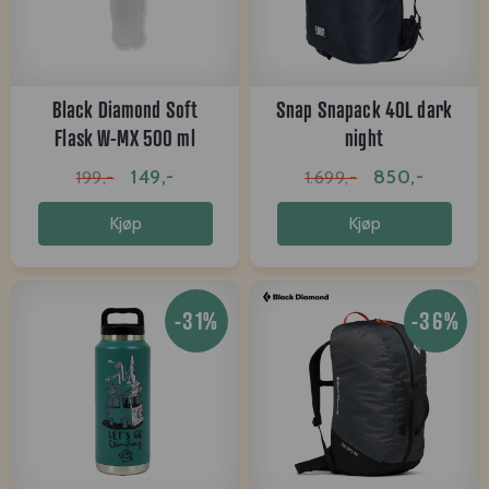
Black Diamond Soft
Snap Snapack 40L dark
Flask W-MX 500 ml
night
149,-
850,-
199,-
1.699,-
Kjøp
Kjøp
-31%
-36%