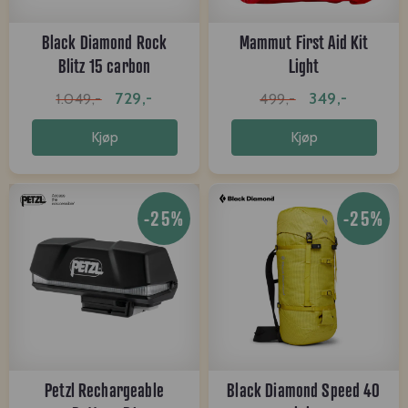
Black Diamond Rock
Mammut First Aid Kit
Blitz 15 carbon
Light
729,-
349,-
1.049,-
499,-
Kjøp
Kjøp
-25%
-25%
Petzl Rechargeable
Black Diamond Speed 40