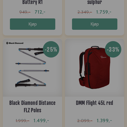
Battery R1
sulphur
712,-
1.759,-
949,-
2.349,-
Kjøp
Kjøp
-25%
-33%
Black Diamond Distance
DMM Flight 45L red
FLZ Poles
1.499,-
1.399,-
1.999,-
2.099,-