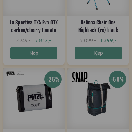
La Sportiva TX4 Evo GTX
Helinox Chair One
carbon/cherry tomato
Highback (re) black
2.812,-
1.399,-
3.749,-
2.099,-
Kjøp
Kjøp
-25%
-50%