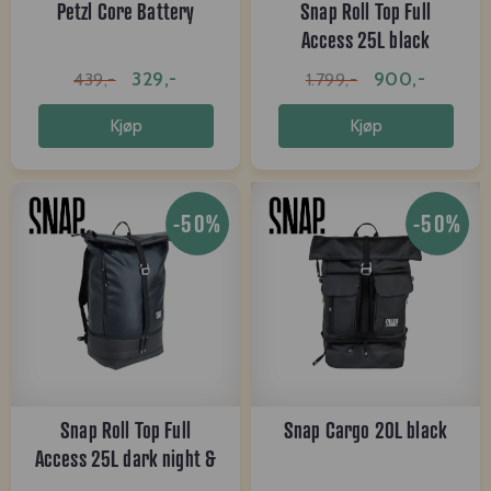
Petzl Core Battery
Snap Roll Top Full
Access 25L black
329,-
900,-
439,-
1.799,-
Kjøp
Kjøp
-50%
-50%
Snap Roll Top Full
Snap Cargo 20L black
Access 25L dark night &
black