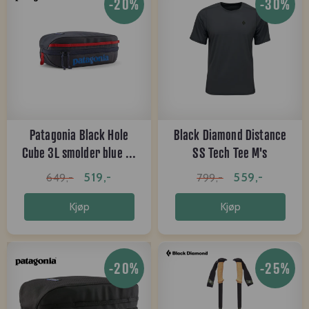
-20%
-30%
Patagonia Black Hole
Black Diamond Distance
Cube 3L smolder blue ...
SS Tech Tee M's
charcoal
519,-
559,-
649,-
799,-
Kjøp
Kjøp
-20%
-25%