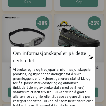
Kjøp
Kjøp
-30%
-25%
Om informasjonskapsler på dette
nettstedet
Black Diamond Deploy
La Sportiva TX4 Evo W's
Vi bruker egne og tredjeparts informasjonskapsler
Run Light Headlamp
carbon/zest
(cookies) og lignende teknologier for å sikre
grunnleggende funksjoner, generere statistikk, og
alloy
559,-
2.474,-
799,-
3.299,-
for å tilpasse markedsføring og annonser
(inkludert deling av brukerdata med partnere).
Kjøp
Kjøp
Samtykket er helt frivillig. Du kan velge å godta
alle, avvise valgfrie, eller tilpasse valgene dine per
kategori nedenfor. Du kan når som helst endre eller
trekke tilbake dine samtykker via lenken