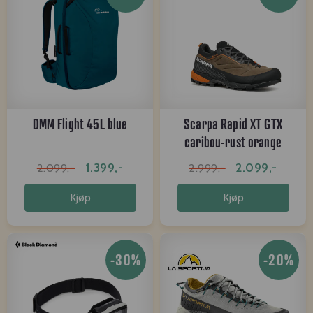
DMM Flight 45L blue
Scarpa Rapid XT GTX
caribou-rust orange
1.399,-
2.099,-
2.099,-
2.999,-
Kjøp
Kjøp
-30%
-20%