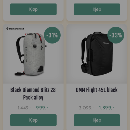
Kjøp
Kjøp
-31%
-33%
Black Diamond Blitz 28
DMM Flight 45L black
Pack alloy
999,-
1.399,-
1.449,-
2.099,-
Kjøp
Kjøp