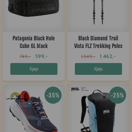
Patagonia Black Hole
Black Diamond Trail
Cube 6L black
Vista FLZ Trekking Poles
599,-
1.462,-
749,-
1.949,-
Kjøp
Kjøp
-35%
-25%