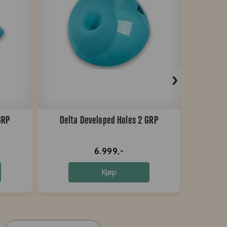
›
GRP
Delta Developed Holes 2 GRP
De
6.999,-
Kjøp