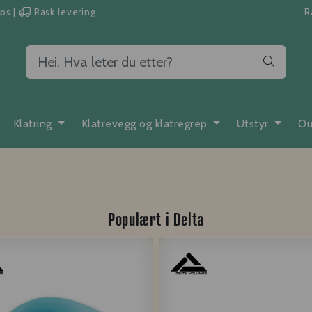
pps
|
Rask levering
R
Klatring
Klatrevegg og klatregrep
Utstyr
Ou
Populært i
Delta