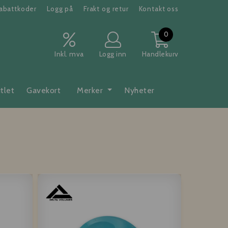
abattkoder
Logg på
Frakt og retur
Kontakt oss
0
Inkl. mva
Logg inn
Handlekurv
tlet
Gavekort
Merker
Nyheter