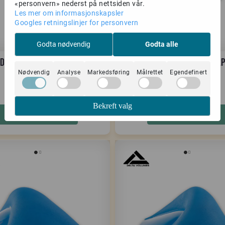
«personvern» nederst på nettsiden vår.
Les mer om informasjonskapsler
Googles retningslinjer for personvern
Godta nødvendig
Godta alle
Delta Collision 04 GRP
Delta Collision 05 GRP
Nødvendig
Analyse
Markedsføring
Målrettet
Egendefinert
5.899,-
6.599,-
Bekreft valg
Kjøp
Kjøp