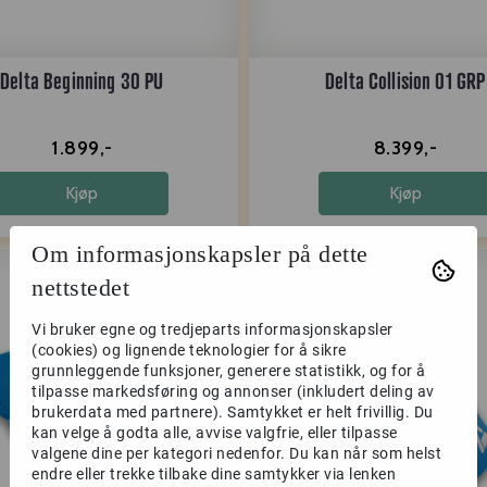
Delta Beginning 30 PU
Delta Collision 01 GRP
1.899,-
8.399,-
Kjøp
Kjøp
Om informasjonskapsler på dette
nettstedet
Vi bruker egne og tredjeparts informasjonskapsler
(cookies) og lignende teknologier for å sikre
grunnleggende funksjoner, generere statistikk, og for å
tilpasse markedsføring og annonser (inkludert deling av
brukerdata med partnere). Samtykket er helt frivillig. Du
kan velge å godta alle, avvise valgfrie, eller tilpasse
valgene dine per kategori nedenfor. Du kan når som helst
endre eller trekke tilbake dine samtykker via lenken