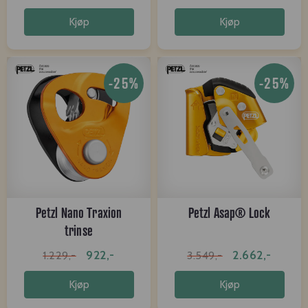
Kjøp
Kjøp
-25%
-25%
Petzl Nano Traxion
Petzl Asap® Lock
trinse
922,-
2.662,-
1.229,-
3.549,-
Kjøp
Kjøp