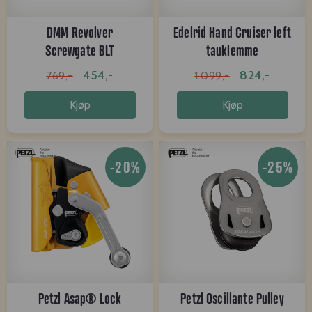
DMM Revolver
Edelrid Hand Cruiser left
Screwgate BLT
tauklemme
454,-
824,-
769,-
1.099,-
Kjøp
Kjøp
-20%
-25%
Petzl Asap® Lock
Petzl Oscillante Pulley