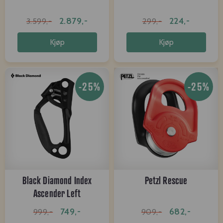
2.879,-
224,-
3.599,-
299,-
Kjøp
Kjøp
-25%
-25%
Black Diamond Index
Petzl Rescue
Ascender Left
749,-
682,-
999,-
909,-