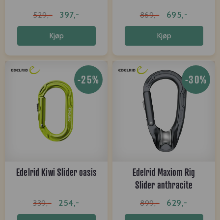
397,-
695,-
529,-
869,-
Kjøp
Kjøp
-25%
-30%
Edelrid Kiwi Slider oasis
Edelrid Maxiom Rig
Slider anthracite
254,-
629,-
339,-
899,-