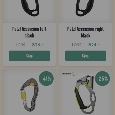
Petzl Ascension left
Petzl Ascension right
black
black
824,-
824,-
1.099,-
1.099,-
Kjøp
Kjøp
-41%
-25%