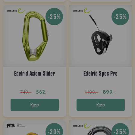
-25%
-25%
Edelrid Axiom Slider
Edelrid Spoc Pro
562,-
899,-
749,-
1.199,-
Kjøp
Kjøp
-20%
-25%