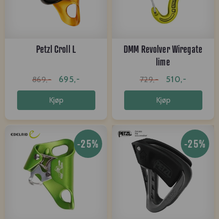
Petzl Croll L
DMM Revolver Wiregate
lime
695,-
510,-
869,-
729,-
Kjøp
Kjøp
-25%
-25%