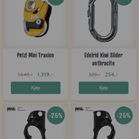
Petzl Mini Traxion
Edelrid Kiwi Slider
anthracite
1.319,-
254,-
1.649,-
339,-
Kjøp
Kjøp
-25%
-25%