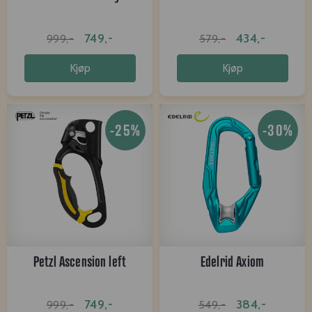
749,-
434,-
999,-
579,-
Kjøp
Kjøp
-25%
-30%
Petzl Ascension left
Edelrid Axiom
749,-
384,-
999,-
549,-