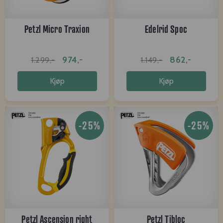
Petzl Micro Traxion
Edelrid Spoc
974,-
862,-
1.299,-
1.149,-
Kjøp
Kjøp
-25%
-25%
Petzl Ascension right
Petzl Tibloc