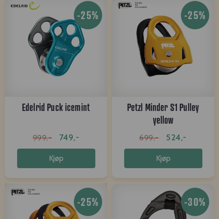
-25%
-25%
Edelrid Puck icemint
Petzl Minder S1 Pulley
yellow
749,-
524,-
999,-
699,-
Kjøp
Kjøp
-25%
-30%