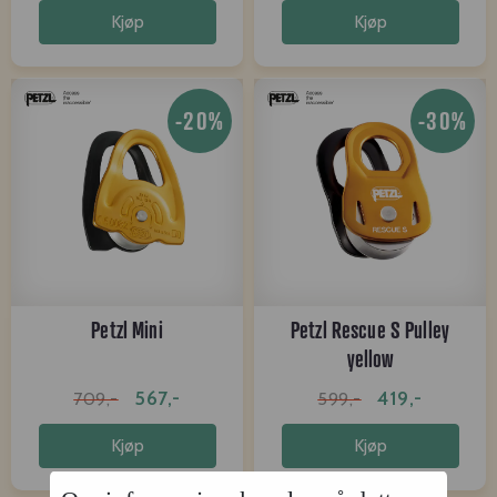
Kjøp
Kjøp
-20%
-30%
Petzl Mini
Petzl Rescue S Pulley
yellow
567,-
419,-
709,-
599,-
Kjøp
Kjøp