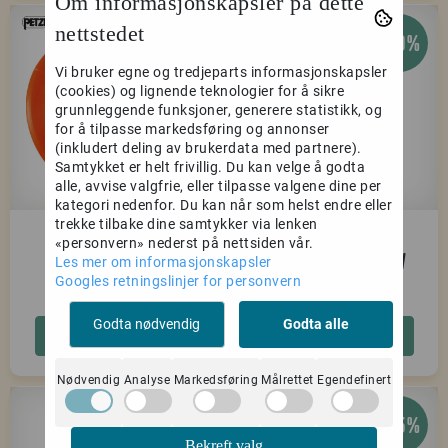
Om informasjonskapsler på dette
nettstedet
-25%
-30%
Vi bruker egne og tredjeparts informasjonskapsler
(cookies) og lignende teknologier for å sikre
grunnleggende funksjoner, generere statistikk, og
for å tilpasse markedsføring og annonser
(inkludert deling av brukerdata med partnere).
Samtykket er helt frivillig. Du kan velge å godta
alle, avvise valgfrie, eller tilpasse valgene dine per
kategori nedenfor. Du kan når som helst endre eller
trekke tilbake dine samtykker via lenken
Petzl Ultralegere
DMM Revolver
«personvern» nederst på nettsiden vår.
Screwgate matt grey
Les mer om informasjonskapsler
Googles retningslinjer for personvern
74,-
489,-
99,-
699,-
Godta nødvendig
Godta alle
Kjøp
Kjøp
Nødvendig
Analyse
Markedsføring
Målrettet
Egendefinert
-30%
-25%
Bekreft valg