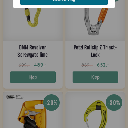
DMM Revolver
Petzl Rollclip Z Triact-
Screwgate lime
Lock
489,-
652,-
699,-
869,-
Kjøp
Kjøp
-20%
-30%