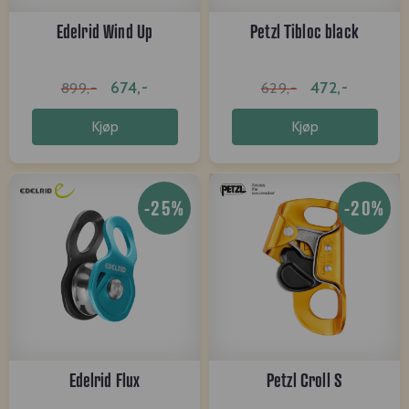
Edelrid Wind Up
Petzl Tibloc black
674,-
472,-
899,-
629,-
Kjøp
Kjøp
-25%
-20%
Edelrid Flux
Petzl Croll S