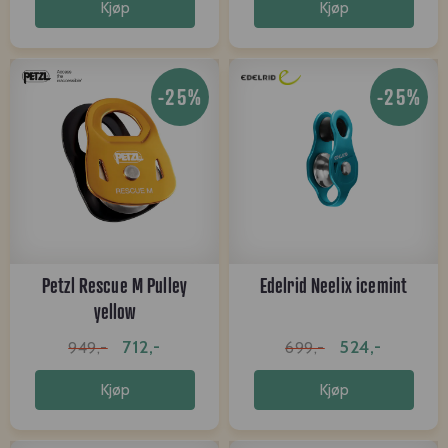
Kjøp
Kjøp
-25%
-25%
Petzl Rescue M Pulley
Edelrid Neelix icemint
yellow
712,-
524,-
949,-
699,-
Kjøp
Kjøp