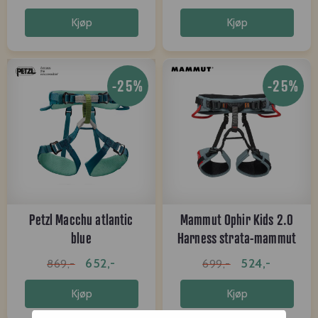
Kjøp
Kjøp
-25%
-25%
Petzl Macchu atlantic
Mammut Ophir Kids 2.0
blue
Harness strata-mammut
red
652,-
524,-
869,-
699,-
Kjøp
Kjøp