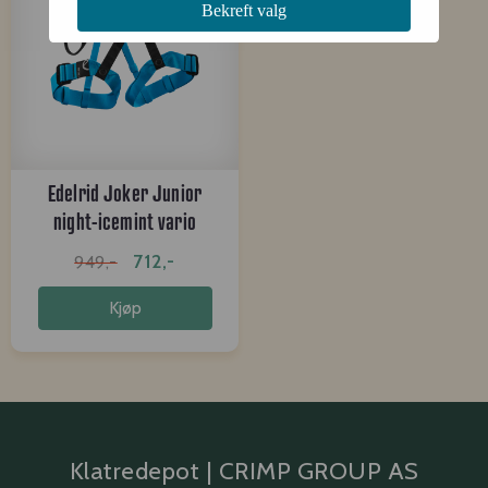
Bekreft valg
Edelrid Joker Junior
night-icemint vario
712,-
949,-
Kjøp
Klatredepot | CRIMP GROUP AS