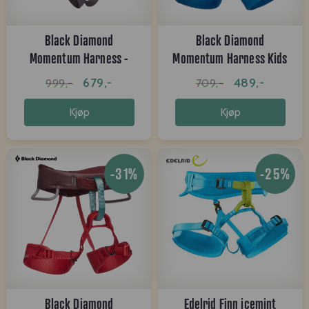
Black Diamond
Black Diamond
Momentum Harness -
Momentum Harness Kids
Kids Full Body
kingfisher
679,-
489,-
999,-
709,-
Kjøp
Kjøp
-31%
-25%
Black Diamond
Edelrid Finn icemint