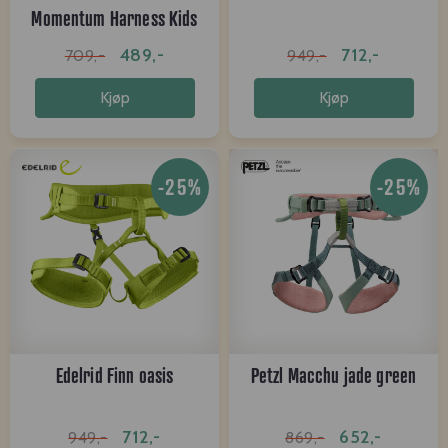
Momentum Harness Kids
wild rose
489,-
712,-
709,-
949,-
Kjøp
Kjøp
-25%
-25%
Edelrid Finn oasis
Petzl Macchu jade green
712,-
652,-
949,-
869,-