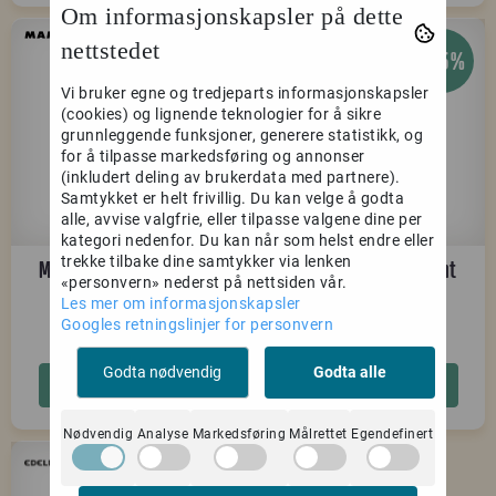
Om informasjonskapsler på dette
nettstedet
-25%
-25%
Vi bruker egne og tredjeparts informasjonskapsler
(cookies) og lignende teknologier for å sikre
grunnleggende funksjoner, generere statistikk, og
for å tilpasse markedsføring og annonser
(inkludert deling av brukerdata med partnere).
Samtykket er helt frivillig. Du kan velge å godta
alle, avvise valgfrie, eller tilpasse valgene dine per
kategori nedenfor. Du kan når som helst endre eller
trekke tilbake dine samtykker via lenken
Mammut Ophir Kids 2.0
Edelrid Fraggle icemint
«personvern» nederst på nettsiden vår.
Harness alpine
Les mer om informasjonskapsler
calamint- ...
Googles retningslinjer for personvern
524,-
824,-
699,-
1.099,-
Godta nødvendig
Godta alle
Kjøp
Kjøp
Nødvendig
Analyse
Markedsføring
Målrettet
Egendefinert
-25%