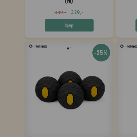
(re)
329,-
449,-
Kjøp
-25%