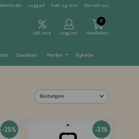
abattkoder
Logg på
Frakt og retur
Kontakt oss
0
Inkl. mva
Logg inn
Handlekurv
tlet
Gavekort
Merker
Nyheter
Bestselgere
-25%
-31%