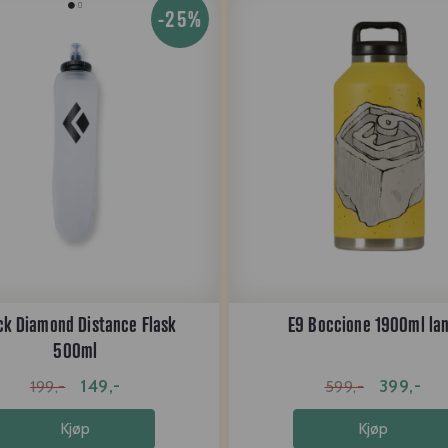
-25%
ck Diamond Distance Flask
E9 Boccione 1900ml la
500ml
149,-
399,-
199,-
599,-
Kjøp
Kjøp