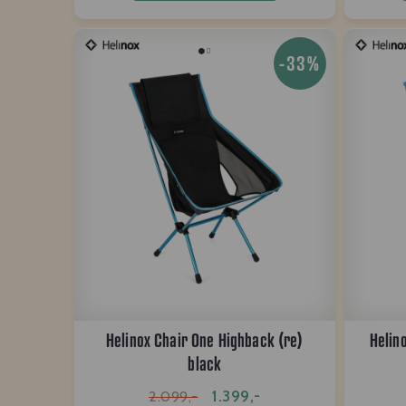
-33%
Helinox Chair One Highback (re)
Helin
black
1.399,-
2.099,-