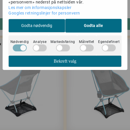
multicam/black
«personvern» nederst på nettsiden vår.
Les mer om informasjonskapsler
2.299,-
1.999,-
3.299,-
2.999,-
Googles retningslinjer for personvern
Kjøp
Kjøp
Godta nødvendig
Godta alle
Nødvendig
Analyse
Markedsføring
Målrettet
Egendefinert
-27%
Bekreft valg