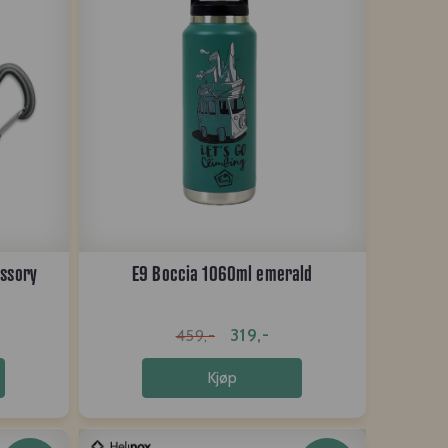
ssory
E9 Boccia 1060ml emerald
319,-
459,-
Kjøp