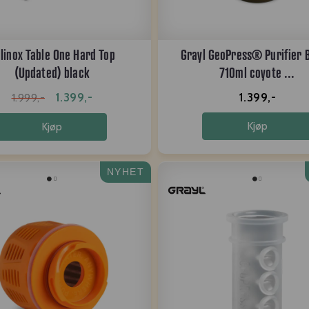
linox Table One Hard Top
Grayl GeoPress® Purifier B
(Updated) black
710ml coyote ...
1.399,-
1.399,-
1.999,-
Kjøp
Kjøp
NYHET