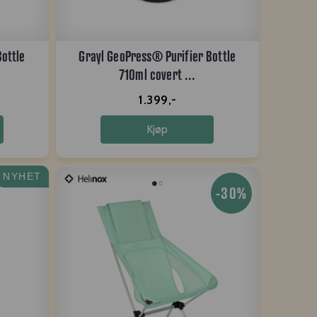
ottle
Grayl GeoPress® Purifier Bottle
710ml covert ...
1.399,-
Kjøp
NYHET
-30%