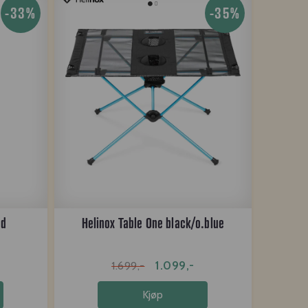
-33%
-35%
nd
Helinox Table One black/o.blue
1.099,-
1.699,-
Kjøp