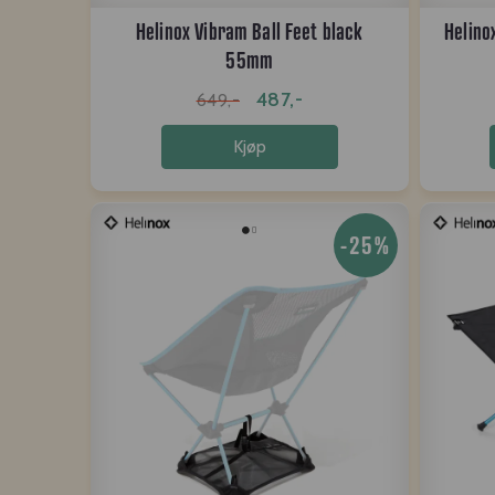
Helinox Vibram Ball Feet black
Helino
55mm
487,-
649,-
Kjøp
-25%