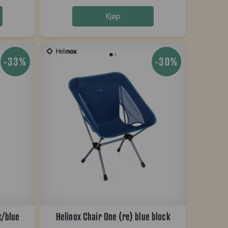
Kjøp
-33%
-30%
k/blue
Helinox Chair One (re) blue block