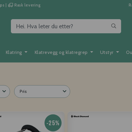
pps
|
Rask levering
R
Klatring
Klatrevegg og klatregrep
Utstyr
Ou
Pris
-25%