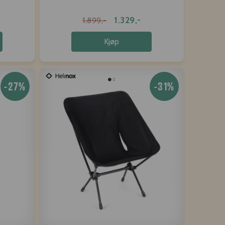
1.329,-
1.899,-
Kjøp
-27%
-31%