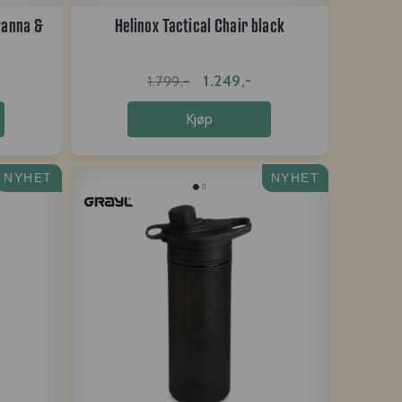
vanna &
Helinox Tactical Chair black
1.249,-
1.799,-
Kjøp
NYHET
NYHET