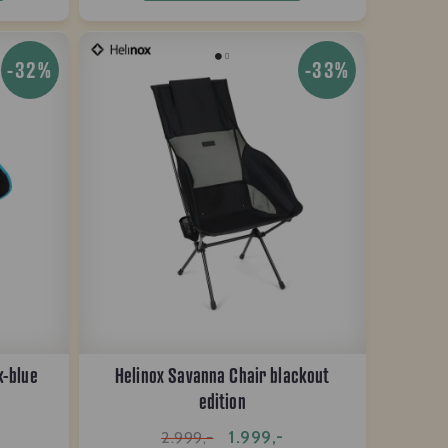
-32%
-33%
k-blue
Helinox Savanna Chair blackout
edition
1.999,-
2.999,-