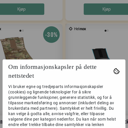
Kjøp
Kjøp
-30%
Om informasjonskapsler på dette
nettstedet
Vi bruker egne og tredjeparts informasjonskapsler
(cookies) og lignende teknologier for å sikre
grunnleggende funksjoner, generere statistikk, og for å
tilpasse markedsføring og annonser (inkludert deling av
brukerdata med partnere). Samtykket er helt frivillig. Du
kan velge å godta alle, avvise valgfrie, eller tilpasse
valgene dine per kategori nedenfor. Du kan når som helst
inox Tactical Sunset Chair
Helinox Savanna Chair blac
endre eller trekke tilbake dine samtykker via lenken