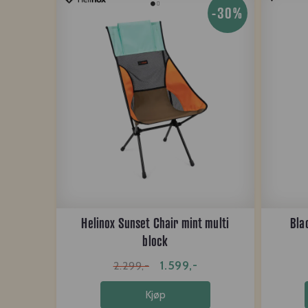
-30%
Helinox Sunset Chair mint multi
Bla
block
1.599,-
2.299,-
Kjøp