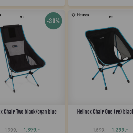
-30%
ox Chair Two black/cyan blue
Helinox Chair One (re) blac
1.399,-
1.299,-
1.999,-
1.899,-