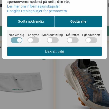
«personvern» nederst på nettsiden vår.
ortiva Pure T-Shirt M's night
Black Diamond Distance 
Les mer om informasjonskapsler
sky/chalk
pewter-white
Googles retningslinjer for personvern
594,-
384,-
849,-
549,-
Godta nødvendig
Godta alle
Kjøp
Kjøp
Nødvendig
Analyse
Markedsføring
Målrettet
Egendefinert
Bekreft valg
-36%