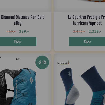
 Diamond Distance Run Belt
La Sportiva Prodigio P
alloy
hurricane/apricot
299,-
2.239,-
469,-
3.449,-
Kjøp
Kjøp
-31%