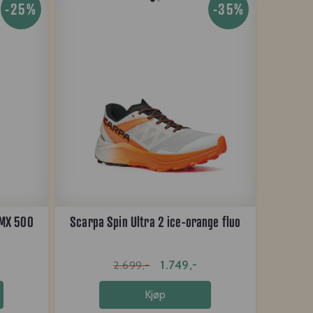
-25%
-35%
-MX 500
Scarpa Spin Ultra 2 ice-orange fluo
1.749,-
2.699,-
Kjøp