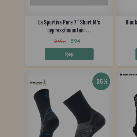
La Sportiva Pure 7" Short M's
Black
cypress/mountain ...
594,-
849,-
Kjøp
-35%