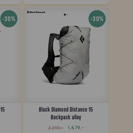
-30%
-30%
 15
Black Diamond Distance 15
Backpack alloy
1.679,-
2.399,-