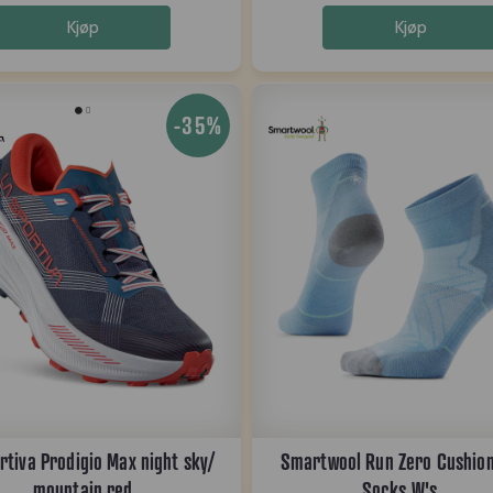
Kjøp
Kjøp
-35%
rtiva Prodigio Max night sky/
Smartwool Run Zero Cushion
mountain red
Socks W's ...