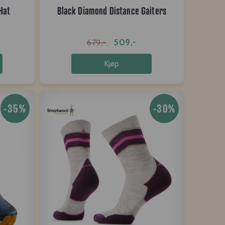
Hat
Black Diamond Distance Gaiters
509,-
679,-
Kjøp
-35%
-30%