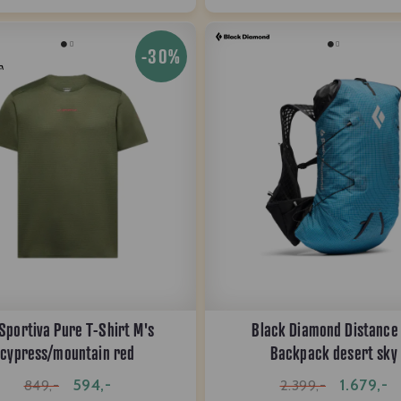
-30%
Sportiva Pure T-Shirt M's
Black Diamond Distance
cypress/mountain red
Backpack desert sky
594,-
1.679,-
849,-
2.399,-