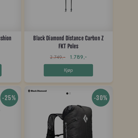
shion
Black Diamond Distance Carbon Z
FKT Poles
1.789,-
2.749,-
Kjøp
-25%
-30%