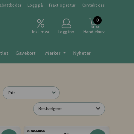
abattkoder
Logg på
Frakt og retur
Kontakt oss
0
Inkl. mva
Logg inn
Handlekurv
tlet
Gavekort
Merker
Nyheter
Pris
Bestselgere