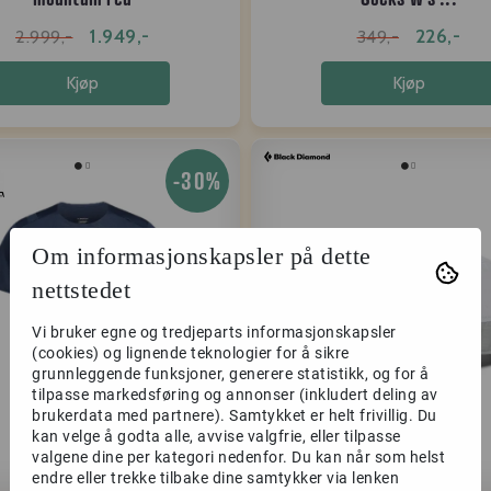
1.949,-
226,-
2.999,-
349,-
Kjøp
Kjøp
-30%
Om informasjonskapsler på dette
nettstedet
Vi bruker egne og tredjeparts informasjonskapsler
(cookies) og lignende teknologier for å sikre
grunnleggende funksjoner, generere statistikk, og for å
tilpasse markedsføring og annonser (inkludert deling av
brukerdata med partnere). Samtykket er helt frivillig. Du
kan velge å godta alle, avvise valgfrie, eller tilpasse
valgene dine per kategori nedenfor. Du kan når som helst
endre eller trekke tilbake dine samtykker via lenken