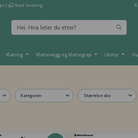
pps
|
Rask levering
R
Klatring
Klatrevegg og klatregrep
Utstyr
Ou
Kategorier
Størrelse sko