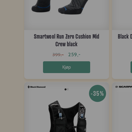
Smartwool Run Zero Cushion Mid
Black 
Crew black
259,-
399,-
Kjøp
-35%