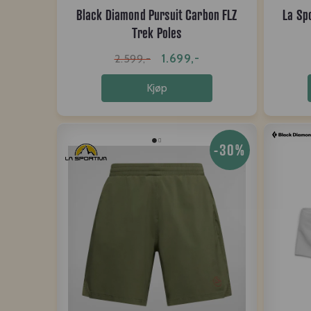
Black Diamond Pursuit Carbon FLZ
La Sp
Trek Poles
1.699,-
2.599,-
Kjøp
-30%