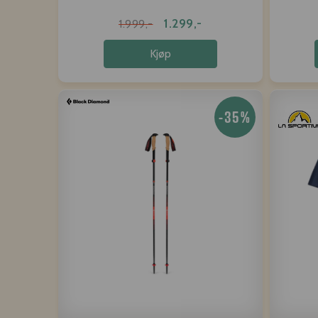
1.299,-
1.999,-
Kjøp
-35%