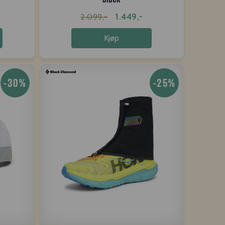
1.449,-
2.099,-
Kjøp
-30%
-25%