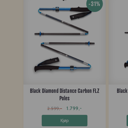
-31%
Black Diamond Distance Carbon FLZ
Black
Poles
1.799,-
2.599,-
Kjøp