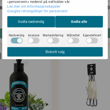
«personvern» nederst på nettsiden vår.
Les mer om informasjonskapsler
ut Chalk Ball 2 x 40 gram
FrictionLabs Secret Stuff®
Googles retningslinjer for personvern
Cream
Godta nødvendig
Godta alle
89,-
229,-
119,-
Kjøp
Kjøp
Nødvendig
Analyse
Markedsføring
Målrettet
Egendefinert
Bekreft valg