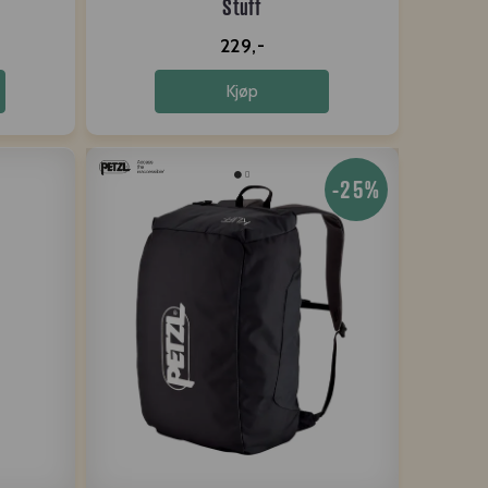
Stuff
229,-
Kjøp
-25%