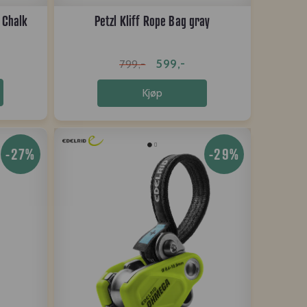
 Chalk
Petzl Kliff Rope Bag gray
599,-
799,-
Kjøp
-27%
-29%