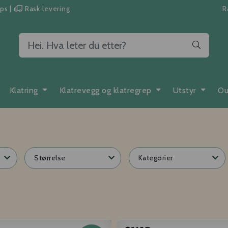
pps
|
Rask levering
R
Klatring
Klatrevegg og klatregrep
Utstyr
Ou
Størrelse
Kategorier