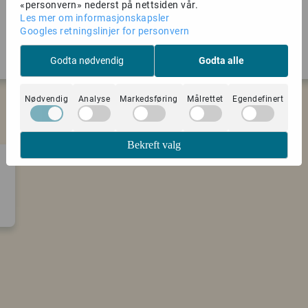
«personvern» nederst på nettsiden vår.
Les mer om informasjonskapsler
Googles retningslinjer for personvern
Godta nødvendig
Godta alle
Grayl
Gregory
Nødvendig
Analyse
Markedsføring
Målrettet
Egendefinert
Bekreft valg