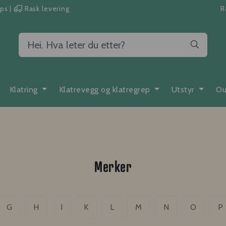
pps
|
Rask levering
R
Klatring
Klatrevegg og klatregrep
Utstyr
Ou
Merker
G
H
I
K
L
M
N
O
P