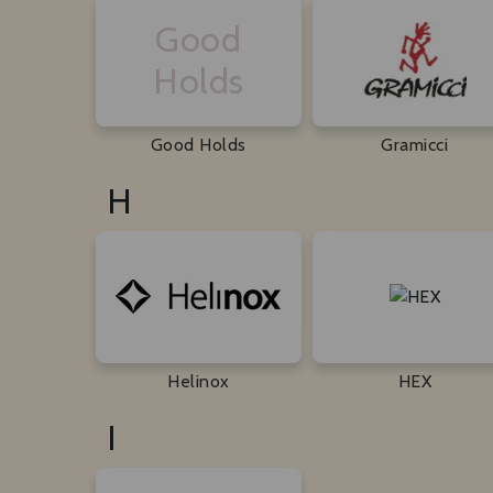
Good
Holds
Good Holds
Gramicci
H
Helinox
HEX
I