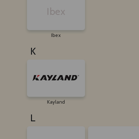
Ibex
Ibex
K
Kayland
L