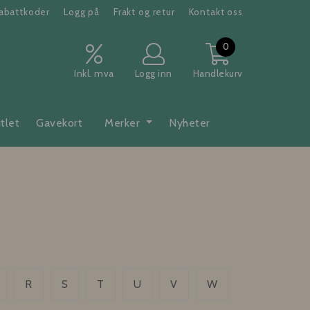
abattkoder
Logg på
Frakt og retur
Kontakt oss
0
Inkl. mva
Logg inn
Handlekurv
tlet
Gavekort
Merker
Nyheter
R
S
T
U
V
W