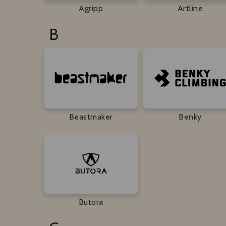
Agripp
Artline
B
Beastmaker
Benky
Butora