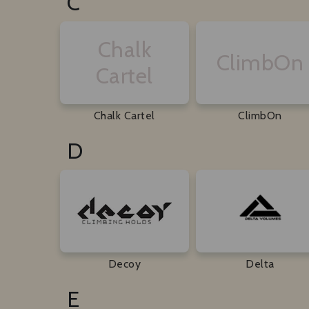
C
Chalk
ClimbOn
Cartel
Chalk Cartel
ClimbOn
D
Decoy
Delta
E