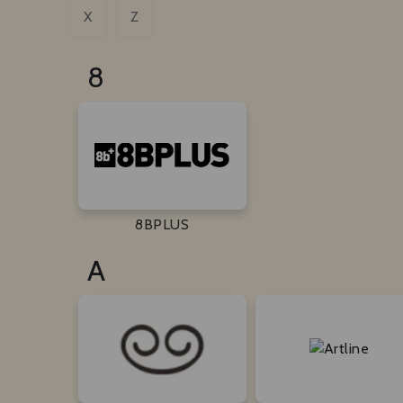
X
Z
8
8BPLUS
A