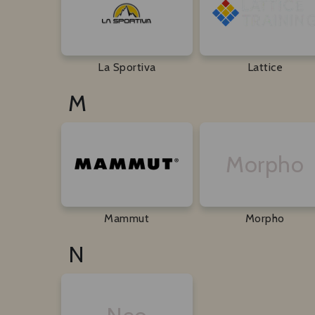
La Sportiva
Lattice
M
Morpho
Mammut
Morpho
N