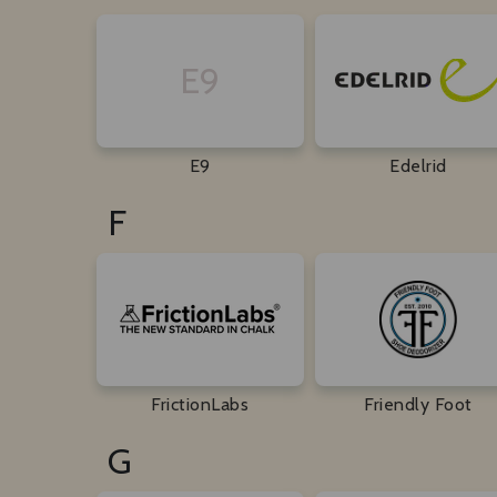
E9
E9
Edelrid
F
FrictionLabs
Friendly Foot
G