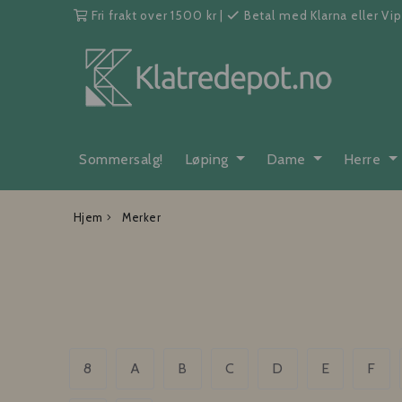
Fri frakt over 1500 kr
|
Betal med Klarna eller Vi
Sommersalg!
Løping
Dame
Herre
Hjem
Merker
8
A
B
C
D
E
F