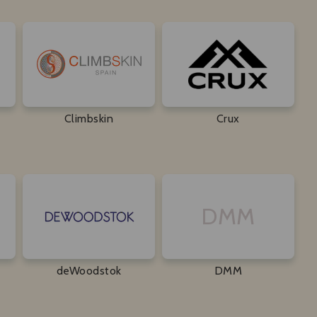
Climbskin
Crux
DMM
deWoodstok
DMM