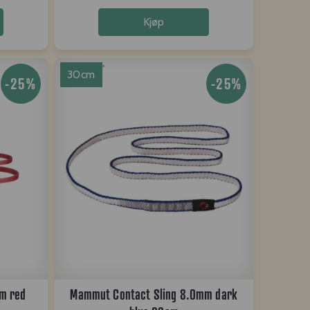
Kjøp
30cm
-25%
-25%
m red
Mammut Contact Sling 8.0mm dark