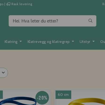
pps
|
Rask levering
R
Klatring
Klatrevegg og klatregrep
Utstyr
Ou
m
60 cm
-20%