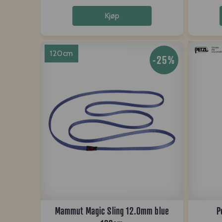
Kjøp
120cm
-25%
Mammut Magic Sling 12.0mm blue
P