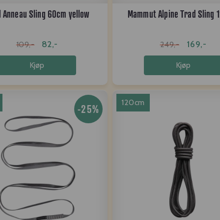
l Anneau Sling 60cm yellow
Mammut Alpine Trad Sling 
82,-
169,-
109,-
249,-
Kjøp
Kjøp
120cm
-25%