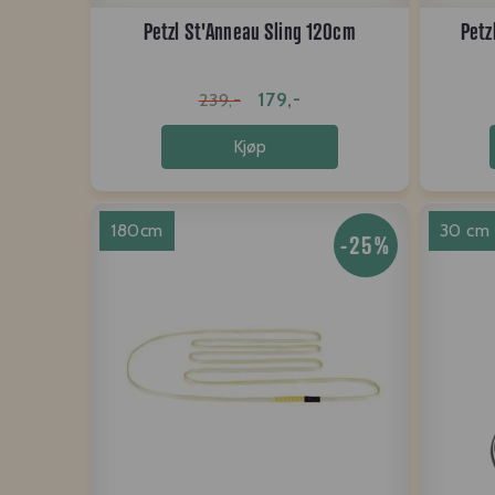
Petzl St'Anneau Sling 120cm
Petz
179,-
239,-
Kjøp
180cm
30 cm
-25%