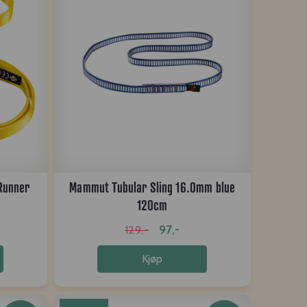
Runner
Mammut Tubular Sling 16.0mm blue
120cm
97,-
129,-
Kjøp