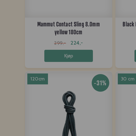
Mammut Contact Sling 8.0mm
Black
yellow 180cm
224,-
299,-
Kjøp
120cm
30 cm
-31%