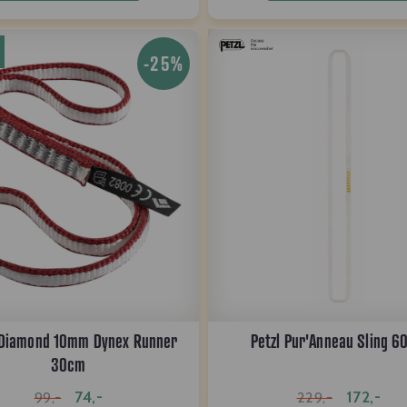
-25%
 Diamond 10mm Dynex Runner
Petzl Pur'Anneau Sling 
30cm
74,-
172,-
99,-
229,-