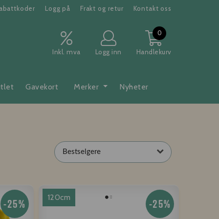
abattkoder
Logg på
Frakt og retur
Kontakt oss
0
Inkl. mva
Logg inn
Handlekurv
tlet
Gavekort
Merker
Nyheter
Bestselgere
120cm
-25%
-25%