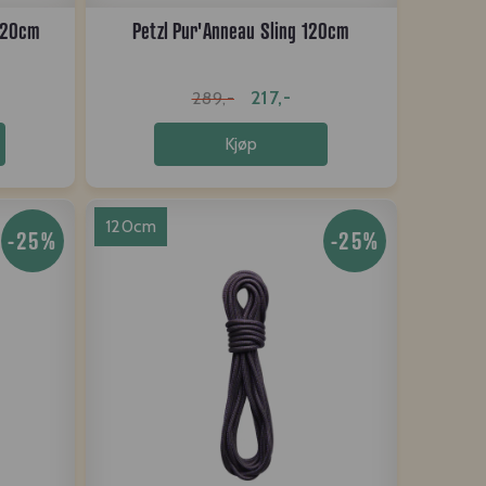
120cm
Petzl Pur'Anneau Sling 120cm
217,-
289,-
Kjøp
120cm
-25%
-25%