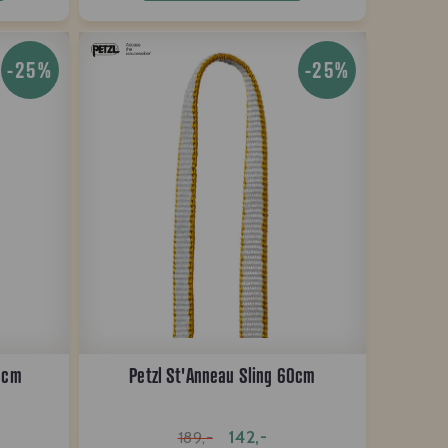
-25%
-25%
60cm
Petzl St'Anneau Sling 60cm
142,-
189,-