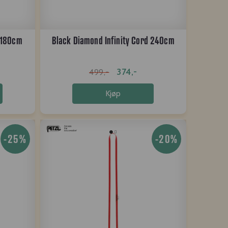
d 180cm
Black Diamond Infinity Cord 240cm
374,-
499,-
Kjøp
-25%
-20%