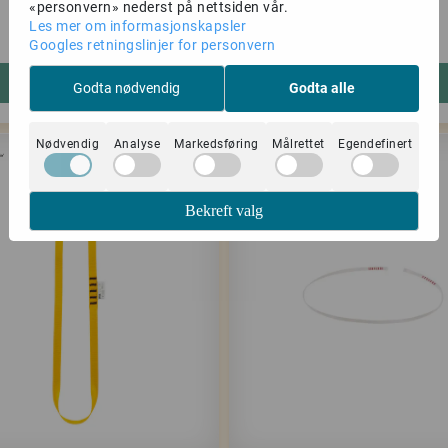
60cm
«personvern» nederst på nettsiden vår.
Les mer om informasjonskapsler
97,-
149,-
129,-
199,-
Googles retningslinjer for personvern
Kjøp
Kjøp
Godta nødvendig
Godta alle
Nødvendig
Analyse
Markedsføring
Målrettet
Egendefinert
120cm
-25%
Bekreft valg