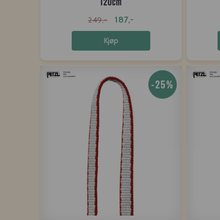
120cm
187,-
249,-
Kjøp
-25%