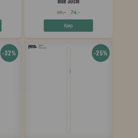
blue 30cm
74,-
99,-
Kjøp
-32%
-25%