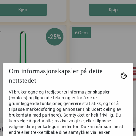
Kjøp
Kjøp
60cm
-25%
Om informasjonskapsler på dette
nettstedet
Vi bruker egne og tredjeparts informasjonskapsler
(cookies) og lignende teknologier for å sikre
grunnleggende funksjoner, generere statistikk, og for å
tilpasse markedsføring og annonser (inkludert deling av
brukerdata med partnere). Samtykket er helt frivillig. Du
kan velge å godta alle, avvise valgfrie, eller tilpasse
valgene dine per kategori nedenfor. Du kan når som helst
etzl Anneau Sling 120cm
Mammut Magic Sling 12.0m
endre eller trekke tilbake dine samtykker via lenken