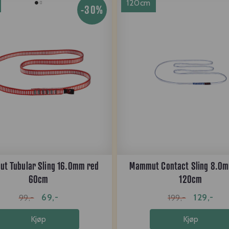
120cm
-30%
t Tubular Sling 16.0mm red
Mammut Contact Sling 8.0m
60cm
120cm
69,-
129,-
99,-
199,-
Kjøp
Kjøp