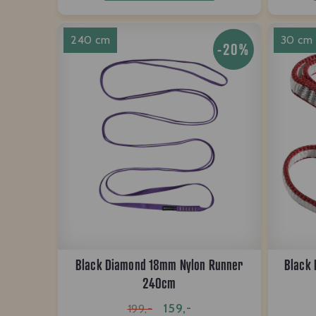
240 cm
30 cm
-20%
Black Diamond 18mm Nylon Runner
Black
240cm
159,-
199,-