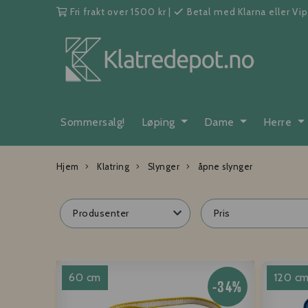
Fri frakt over 1500 kr
|
Betal med Klarna eller Vi
Sommersalg!
Løping
Dame
Herre
Hjem
Klatring
Slynger
åpne slynger
Produsenter
Pris
60 cm
120 c
-34%