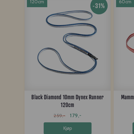
120cm
60cm
-31%
Black Diamond 10mm Dynex Runner
Mammu
120cm
179,-
259,-
Kjøp