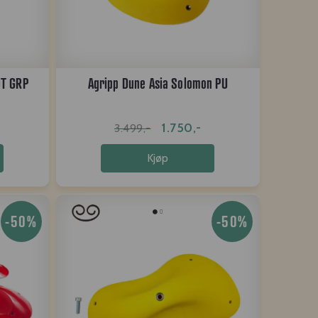
DT GRP
Agripp Dune Asia Solomon PU
1.750,-
3.499,-
Kjøp
-50%
-50%