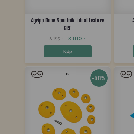
Agripp Dune Spoutnik 1 dual texture
GRP
3.100,-
6.199,-
Kjøp
-50%