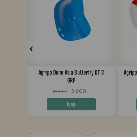
‹
Agripp Dune Asia Butterfly DT 3
Agripp
GRP
3.600,-
7.199,-
Kjøp