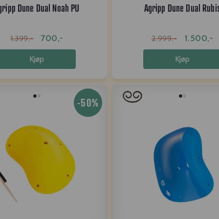
gripp Dune Dual Noah PU
Agripp Dune Dual Rubi
700,-
1.500,-
1.399,-
2.999,-
Kjøp
Kjøp
-50%