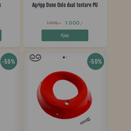
s
Agripp Dune Oslo dual texture PU
1.000,-
1.999,-
Kjøp
-50%
-50%