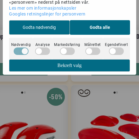
«personvern» nederst på nettsiden vår.
Les mer om informasjonskapsler
Googles retningslinjer for personvern
Godta nødvendig
Godta alle
pp Dune Asia Moon DT 1 GRP
Agripp Dune Asia Orbital 3 
Nødvendig
Analyse
Markedsføring
Målrettet
Egendefinert
3.000,-
2.500,-
5.999,-
4.999,-
Bekreft valg
Kjøp
Kjøp
-50%