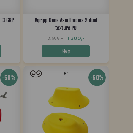
T 3 GRP
Agripp Dune Asia Enigma 2 dual
texture PU
1.300,-
2.599,-
Kjøp
-50%
-50%