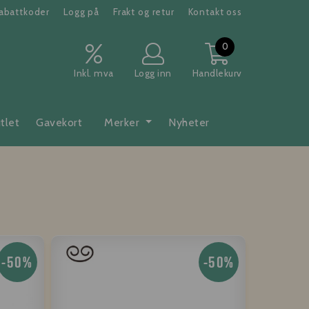
abattkoder
Logg på
Frakt og retur
Kontakt oss
0
Inkl. mva
Logg inn
Handlekurv
tlet
Gavekort
Merker
Nyheter
-50%
-50%