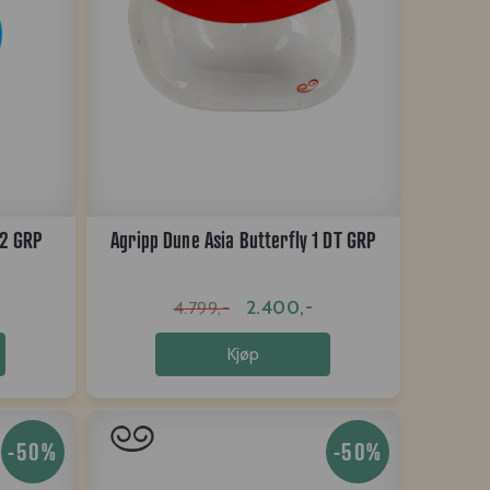
 2 GRP
Agripp Dune Asia Butterfly 1 DT GRP
2.400,-
4.799,-
Kjøp
-50%
-50%