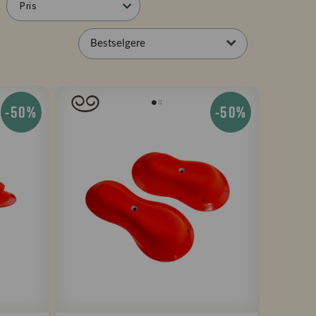
Pris
Bestselgere
-50%
-50%