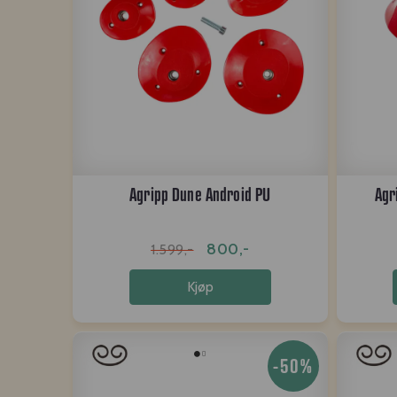
Agripp Dune Android PU
Agr
800,-
1.599,-
Kjøp
-50%