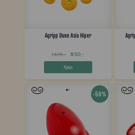
Agripp Dune Asia Hiper
Agri
850,-
1.699,-
Kjøp
-50%