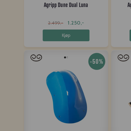
Agripp Dune Dual Luna
A
1.250,-
2.499,-
Kjøp
-50%