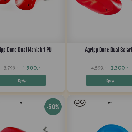
ipp Dune Dual Maniak 1 PU
Agripp Dune Dual Solar
1.900,-
2.300,-
3.799,-
4.599,-
Kjøp
Kjøp
-50%