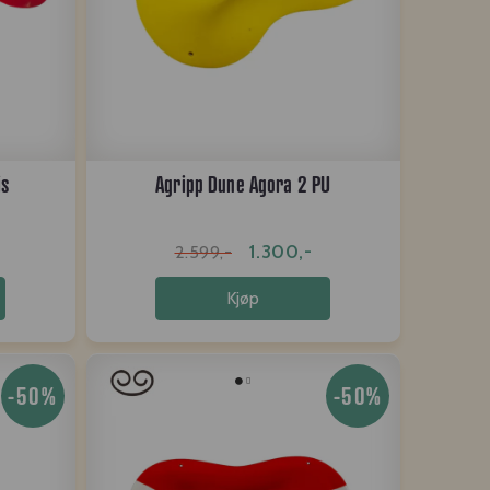
is
Agripp Dune Agora 2 PU
1.300,-
2.599,-
Kjøp
-50%
-50%