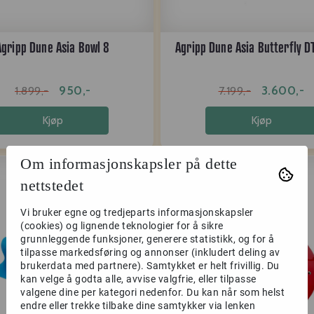
Agripp Dune Asia Bowl 8
Agripp Dune Asia Butterfly D
950,-
3.600,-
1.899,-
7.199,-
Kjøp
Kjøp
Om informasjonskapsler på dette
-50%
nettstedet
Vi bruker egne og tredjeparts informasjonskapsler
(cookies) og lignende teknologier for å sikre
grunnleggende funksjoner, generere statistikk, og for å
tilpasse markedsføring og annonser (inkludert deling av
brukerdata med partnere). Samtykket er helt frivillig. Du
kan velge å godta alle, avvise valgfrie, eller tilpasse
valgene dine per kategori nedenfor. Du kan når som helst
endre eller trekke tilbake dine samtykker via lenken