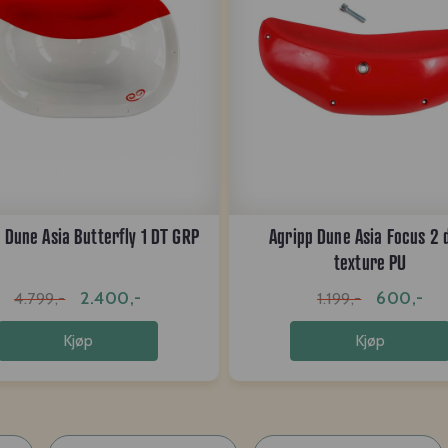
 Dune Asia Butterfly 1 DT GRP
Agripp Dune Asia Focus 2 
texture PU
2.400,-
600,-
4.799,-
1.199,-
Kjøp
Kjøp