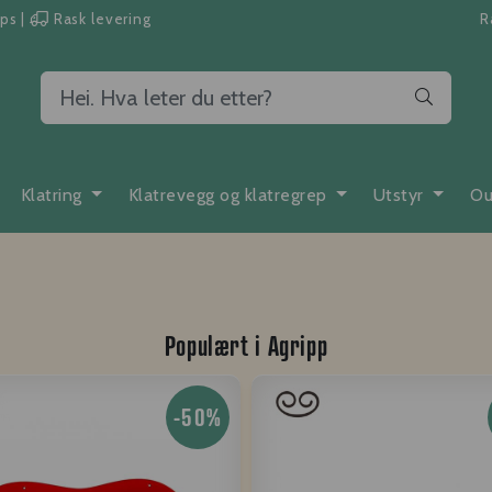
pps
|
Rask levering
R
Klatring
Klatrevegg og klatregrep
Utstyr
Ou
Populært i
Agripp
-50%