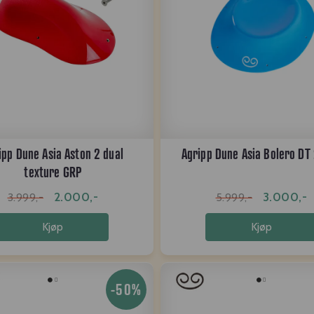
ipp Dune Asia Aston 2 dual
Agripp Dune Asia Bolero DT
texture GRP
2.000,-
3.000,-
3.999,-
5.999,-
Kjøp
Kjøp
-50%