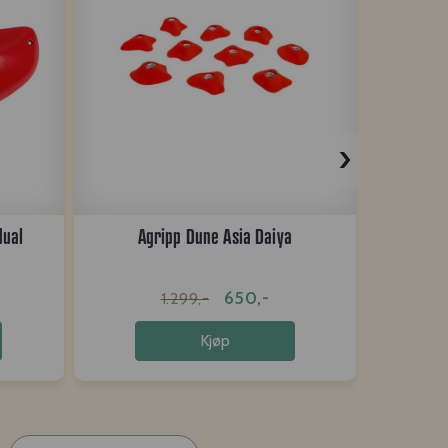
›
dual
Agripp Dune Asia Daiya
Ag
650,-
1.299,-
Kjøp