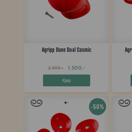
Agripp Dune Dual Cosmic
Agr
1.500,-
2.999,-
Kjøp
-50%