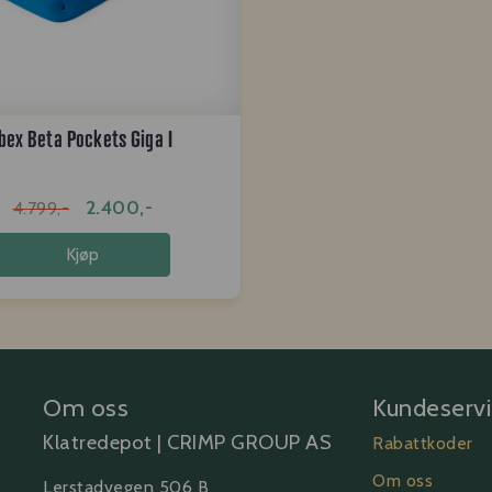
Ibex Beta Pockets Giga I
2.400,-
4.799,-
Kjøp
Om oss
Kundeserv
Klatredepot | CRIMP GROUP AS
Rabattkoder
Om oss
Lerstadvegen 506 B