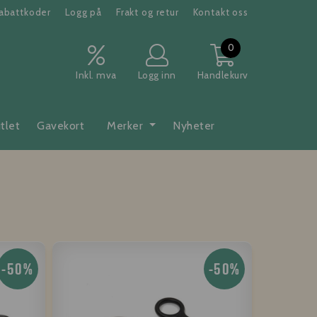
abattkoder
Logg på
Frakt og retur
Kontakt oss
0
Inkl. mva
Logg inn
Handlekurv
tlet
Gavekort
Merker
Nyheter
-50%
-50%