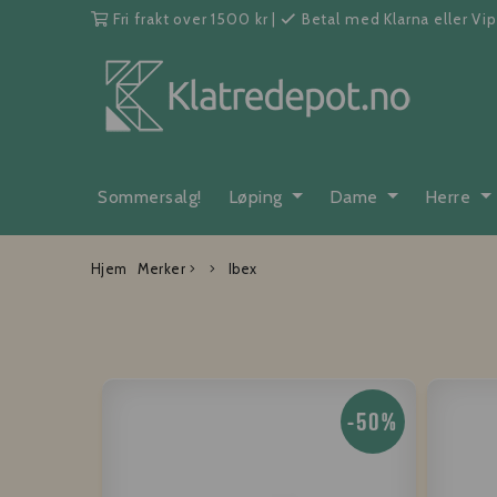
Fri frakt over 1500 kr
|
Betal med Klarna eller Vi
Sommersalg!
Løping
Dame
Herre
Hjem
Merker
Ibex
-50%