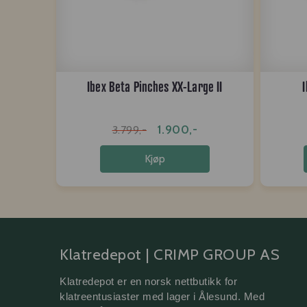
Ibex Beta Pinches XX-Large II
1.900,-
3.799,-
Kjøp
Klatredepot | CRIMP GROUP AS
Klatredepot er en norsk nettbutikk for 
klatreentusiaster med lager i Ålesund. Med 