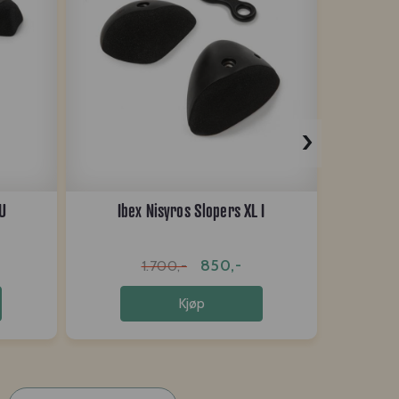
›
PU
Ibex Nisyros Slopers XL I
Ibex
850,-
1.700,-
Kjøp