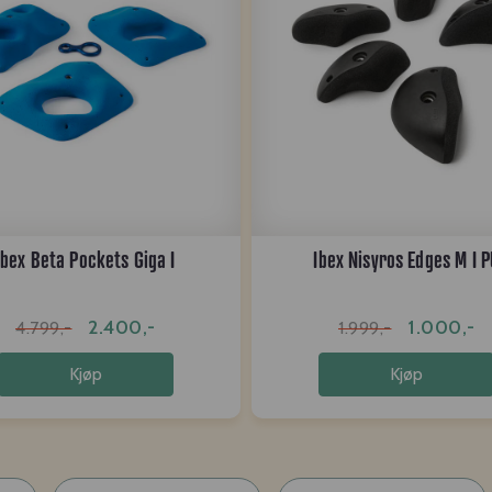
Ibex Beta Pockets Giga I
Ibex Nisyros Edges M I 
2.400,-
1.000,-
4.799,-
1.999,-
Kjøp
Kjøp