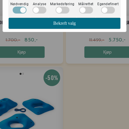
Nødvendig
Analyse
Markedsføring
Målrettet
Egendefinert
bex Nisyros Slopers XL I
Ibex Beta Pinches Gig
Bekreft valg
850,-
5.750,-
1.700,-
11.499,-
Kjøp
Kjøp
-50%