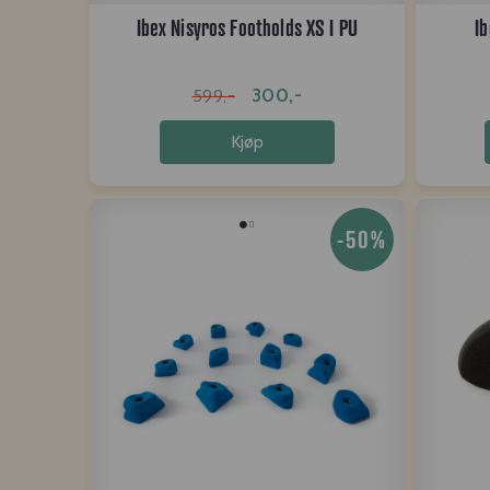
Ibex Nisyros Footholds XS I PU
Ib
300,-
599,-
Kjøp
-50%