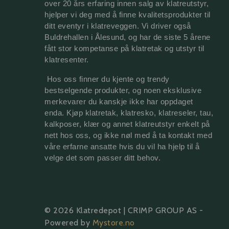
over 20 års erfaring innen salg av klatreutstyr, 
hjelper vi deg med å finne kvalitetsprodukter til 
ditt eventyr i klatreveggen. Vi driver også 
Buldrehallen i Ålesund, og har de siste 5 årene 
fått stor kompetanse på 
klatretak 
og utstyr til 
klatresenter.
 Hos oss finner du kjente og trendy 
bestselgende produkter, og noen eksklusive 
merkevarer du kanskje ikke har oppdaget 
enda. Kjøp klatretak, klatresko, klatreseler, tau, 
kalkposer, klær og annet klatreutstyr enkelt på 
nett hos oss, og ikke nøl med å ta kontakt med 
våre erfarne ansatte hvis du vil ha hjelp til å 
velge det som passer ditt behov.
© 2026 Klatredepot | CRIMP GROUP AS -
Powered by
Mystore.no