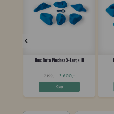
‹
Ibex Beta Pinches X-Large III
3.600,-
7.199,-
Kjøp