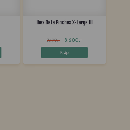
a
Ibex Beta Pinches X-Large III
3.600,-
7.199,-
Kjøp