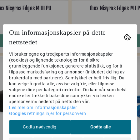
ex Nisyros Edges M III PU
Ibex Nisyros Edges M I 
2.100,-
1.000,-
4.199,-
1.999,-
Om informasjonskapsler på dette
Kjøp
Kjøp
nettstedet
Vi bruker egne og tredjeparts informasjonskapsler
(cookies) og lignende teknologier for å sikre
grunnleggende funksjoner, generere statistikk, og for å
-50%
tilpasse markedsføring og annonser (inkludert deling av
brukerdata med partnere). Samtykket er helt frivillig. Du
kan velge å godta alle, avvise valgfrie, eller tilpasse
valgene dine per kategori nedenfor. Du kan når som helst
endre eller trekke tilbake dine samtykker via lenken
«personvern» nederst på nettsiden vår.
Les mer om informasjonskapsler
Googles retningslinjer for personvern
Godta nødvendig
Godta alle