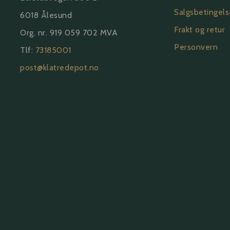
Salgsbetingels
6018 Ålesund
Frakt og retur
Org. nr. 919 059 702 MVA
Personvern
Tlf:
73185001
post@klatredepot.no