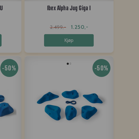
PU
Ibex Alpha Jug Giga I
1.250,-
2.499,-
Kjøp
-50%
-50%