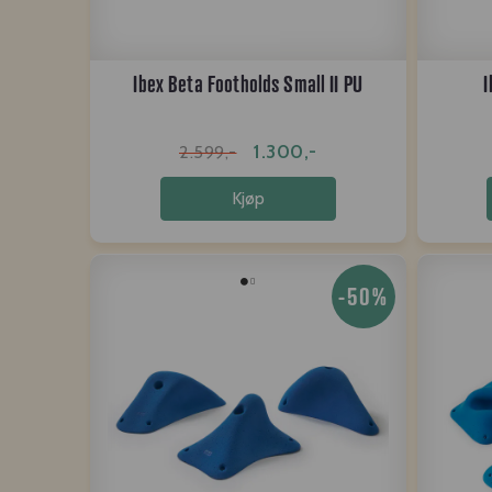
Ibex Beta Footholds Small II PU
I
1.300,-
2.599,-
Kjøp
-50%