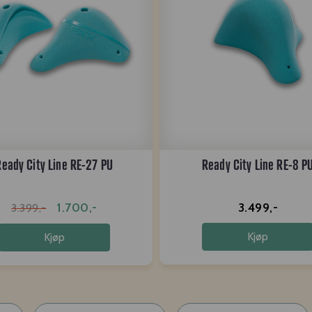
Ready City Line RE-27 PU
Ready City Line RE-8 P
1.700,-
3.499,-
3.399,-
Kjøp
Kjøp