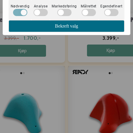
Nødvendig
Analyse
Markedsføring
Målrettet
Egendefinert
eady City Line RE-27 PU
Ready City Line RE-35 
Bekreft valg
1.700,-
3.399,-
3.399,-
Kjøp
Kjøp