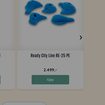
›
U
Ready City Line RE-25 PE
Ready
2.499,-
Kjøp