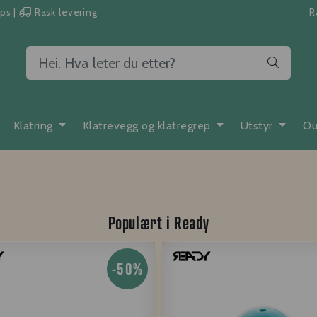
pps
|
Rask levering
R
Klatring
Klatrevegg og klatregrep
Utstyr
Ou
Populært i
Ready
-50%