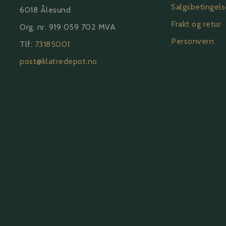
Salgsbetingels
6018 Ålesund
Frakt og retur
Org. nr. 919 059 702 MVA
Personvern
Tlf:
73185001
post@klatredepot.no