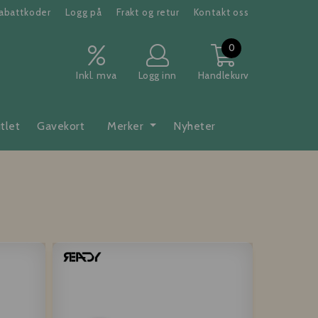
abattkoder
Logg på
Frakt og retur
Kontakt oss
0
Inkl. mva
Logg inn
Handlekurv
tlet
Gavekort
Merker
Nyheter