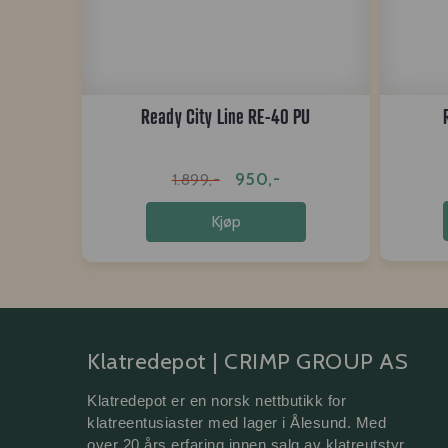
Ready City Line RE-40 PU
950,-
1.899,-
Kjøp
Klatredepot | CRIMP GROUP AS
Klatredepot er en norsk nettbutikk for 
klatreentusiaster med lager i Ålesund. Med 
over 20 års erfaring innen salg av klatreutstyr, 