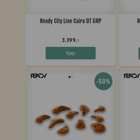
Ready City Line Cairo DT GRP
R
3.399,-
Kjøp
-50%