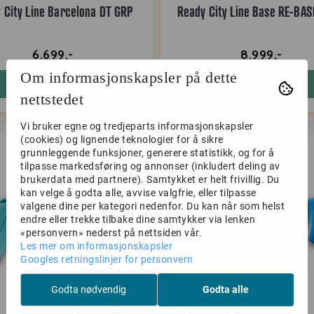
 City Line Barcelona DT GRP
Ready City Line Base RE-BA
6.699,-
8.999,-
Om informasjonskapsler på dette
Kjøp
Kjøp
nettstedet
Vi bruker egne og tredjeparts informasjonskapsler
(cookies) og lignende teknologier for å sikre
-50%
grunnleggende funksjoner, generere statistikk, og for å
tilpasse markedsføring og annonser (inkludert deling av
brukerdata med partnere). Samtykket er helt frivillig. Du
kan velge å godta alle, avvise valgfrie, eller tilpasse
valgene dine per kategori nedenfor. Du kan når som helst
endre eller trekke tilbake dine samtykker via lenken
«personvern» nederst på nettsiden vår.
Les mer om informasjonskapsler
Googles retningslinjer for personvern
Godta nødvendig
Godta alle