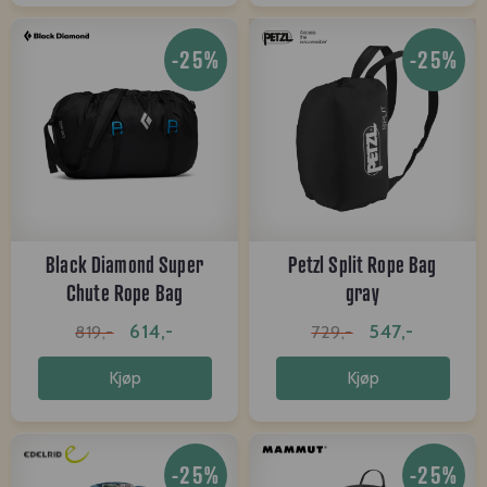
-25%
-25%
Black Diamond Super
Petzl Split Rope Bag
Chute Rope Bag
gray
614,-
547,-
819,-
729,-
Kjøp
Kjøp
-25%
-25%