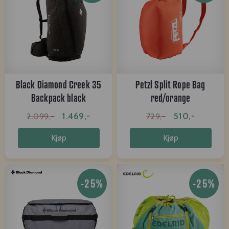
Black Diamond Creek 35
Petzl Split Rope Bag
Backpack black
red/orange
1.469,-
510,-
2.099,-
729,-
Kjøp
Kjøp
-25%
-25%