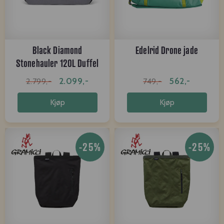
Black Diamond
Edelrid Drone jade
Stonehauler 120L Duffel
2.099,-
562,-
2.799,-
749,-
Kjøp
Kjøp
-25%
-25%