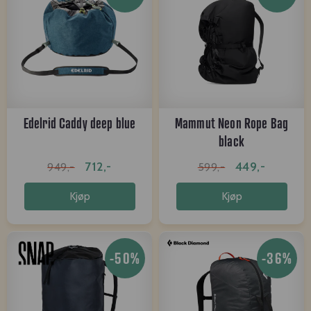
Edelrid Caddy deep blue
Mammut Neon Rope Bag
black
712,-
449,-
949,-
599,-
Kjøp
Kjøp
-50%
-36%