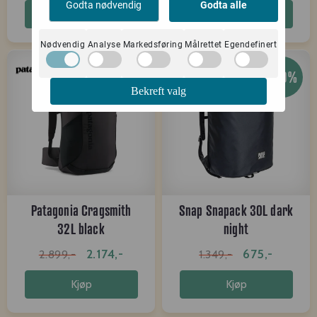
Godta nødvendig
Godta alle
Kjøp
Kjøp
Nødvendig
Analyse
Markedsføring
Målrettet
Egendefinert
-25%
-50%
Bekreft valg
Patagonia Cragsmith
Snap Snapack 30L dark
32L black
night
2.174,-
675,-
2.899,-
1.349,-
Kjøp
Kjøp