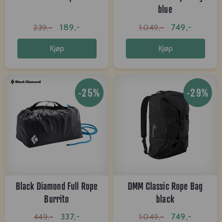
blue
189,-
749,-
239,-
1.049,-
Kjøp
Kjøp
-25%
-29%
Black Diamond Full Rope
DMM Classic Rope Bag
Burrito
black
337,-
749,-
449,-
1.049,-