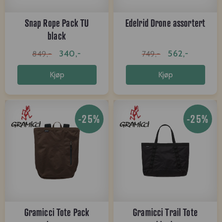
Snap Rope Pack TU
Edelrid Drone assortert
black
340,-
562,-
849,-
749,-
Kjøp
Kjøp
-25%
-25%
Gramicci Tote Pack
Gramicci Trail Tote