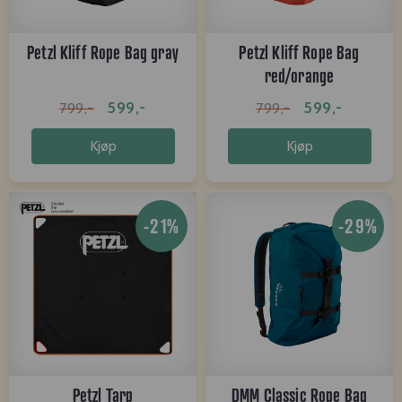
Petzl Kliff Rope Bag gray
Petzl Kliff Rope Bag
red/orange
599,-
599,-
799,-
799,-
Kjøp
Kjøp
-21%
-29%
Petzl Tarp
DMM Classic Rope Bag