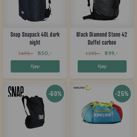
Snap Snapack 40L dark
Black Diamond Stone 42
night
Duffel carbon
850,-
899,-
1.699,-
1.399,-
Kjøp
Kjøp
-60%
-25%