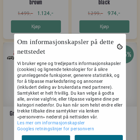
brown
black
1.124,-
974,-
1.499,-
1.299,-
Kjøp
Kjøp
Om informasjonskapsler på dette
nettstedet
-25%
-25%
Vi bruker egne og tredjeparts informasjonskapsler
(cookies) og lignende teknologier for å sikre
grunnleggende funksjoner, generere statistikk, og
for å tilpasse markedsføring og annonser
(inkludert deling av brukerdata med partnere).
Samtykket er helt frivillig. Du kan velge å godta
alle, avvise valgfrie, eller tilpasse valgene dine per
kategori nedenfor. Du kan når som helst endre eller
trekke tilbake dine samtykker via lenken
Gramicci Trail Tote olive
Gramicci Trail Tote
«personvern» nederst på nettsiden vår.
orange
Les mer om informasjonskapsler
Googles retningslinjer for personvern
974,-
974,-
1.299,-
1.299,-