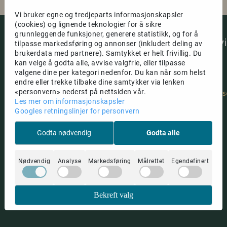
Vi bruker egne og tredjeparts informasjonskapsler
(cookies) og lignende teknologier for å sikre
grunnleggende funksjoner, generere statistikk, og for å
Om oss
Kundeserv
tilpasse markedsføring og annonser (inkludert deling av
brukerdata med partnere). Samtykket er helt frivillig. Du
Klatredepot | CRIMP GROUP AS
Rabattkoder
kan velge å godta alle, avvise valgfrie, eller tilpasse
valgene dine per kategori nedenfor. Du kan når som helst
Om oss
Lerstadvegen 506 B
endre eller trekke tilbake dine samtykker via lenken
«personvern» nederst på nettsiden vår.
Salgsbetingels
6018 Ålesund
Les mer om informasjonskapsler
Frakt og retur
Googles retningslinjer for personvern
Org. nr. 919 059 702 MVA
Personvern
Tlf:
73185001
Godta nødvendig
Godta alle
post@klatredepot.no
Nødvendig
Analyse
Markedsføring
Målrettet
Egendefinert
Bekreft valg