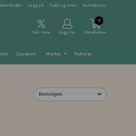
abattkoder
Logg på
Frakt og retur
Kontakt oss
0
Inkl. mva
Logg inn
Handlekurv
tlet
Gavekort
Merker
Nyheter
Bestselgere