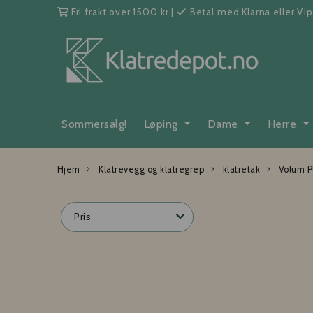
Fri frakt over 1500 kr
|
Betal med Klarna eller Vi
Sommersalg!
Løping
Dame
Herre
Hjem
Klatrevegg og klatregrep
klatretak
Volum 
Pris