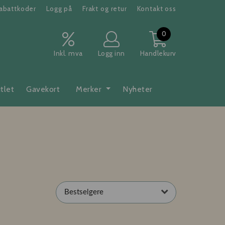
abattkoder
Logg på
Frakt og retur
Kontakt oss
0
Inkl. mva
Logg inn
Handlekurv
tlet
Gavekort
Merker
Nyheter
Bestselgere