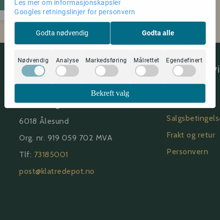
Kjøp
Les mer om informasjonskapsler
Googles retningslinjer for personvern
Godta nødvendig
Godta alle
Nødvendig
Analyse
Markedsføring
Målrettet
Egendefinert
Om oss
Kundeserv
Klatredepot | CRIMP GROUP AS
Rabattkoder
Bekreft valg
Om oss
Lerstadvegen 506 B
Salgsbetingels
6018 Ålesund
Frakt og retur
Org. nr. 919 059 702 MVA
Personvern
Tlf:
73185001
post@klatredepot.no