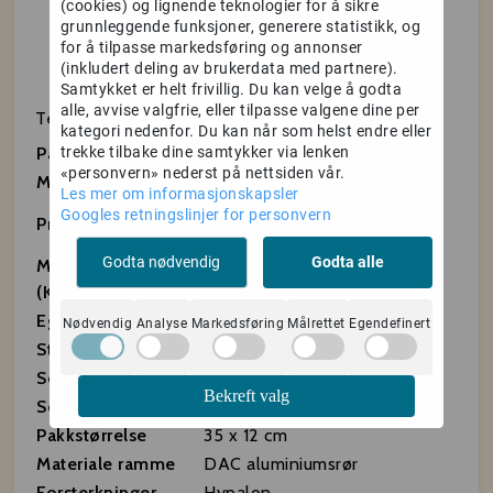
(cookies) og lignende teknologier for å sikre
med ekstremt solide, hypalonforsterkede
grunnleggende funksjoner, generere statistikk, og
kanaler som tåler massiv belastning uten å
for å tilpasse markedsføring og annonser
revne.
(inkludert deling av brukerdata med partnere).
Samtykket er helt frivillig. Du kan velge å godta
alle, avvise valgfrie, eller tilpasse valgene dine per
Teknisk spesifikasjon:
kategori nedenfor. Du kan når som helst endre eller
trekke tilbake dine samtykker via lenken
Parameter
Spesifikasjon
«personvern» nederst på nettsiden vår.
Modell
Helinox Chair One
Les mer om informasjonskapsler
Ultralett, sammenleggbar
Googles retningslinjer for personvern
Produkttype
turstol
Godta nødvendig
Godta alle
Maks vekt
145 kg
(Kapasitet)
Egenvekt
960 g
Nødvendig
Analyse
Markedsføring
Målrettet
Egendefinert
Stolhøyde
65 cm
Setehøyde
35 cm
Bekreft valg
Setebredde
52 cm
Pakkstørrelse
35 x 12 cm
Materiale ramme
DAC aluminiumsrør
Forsterkninger
Hypalon