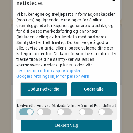
nettstedet
Kjøp
Kjøp
Vi bruker egne og tredjeparts informasjonskapsler
(cookies) og lignende teknologier for å sikre
grunnleggende funksjoner, generere statistikk, og
for å tilpasse markedsføring og annonser
(inkludert deling av brukerdata med partnere).
Samtykket er helt frivillig. Du kan velge å godta
alle, avvise valgfrie, eller tilpasse valgene dine per
kategori nedenfor. Du kan når som helst endre eller
trekke tilbake dine samtykker via lenken
«personvern» nederst på nettsiden vår.
Les mer om informasjonskapsler
Googles retningslinjer for personvern
Godta nødvendig
Godta alle
Delta Collision 04
Delta Collision 07
GRP
GRP
Nødvendig
Analyse
Markedsføring
Målrettet
Egendefinert
5.899,-
7.099,-
Kjøp
Kjøp
Bekreft valg