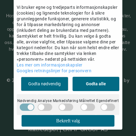
klatretak 
og utstyr til klatresenter.
Vi bruker egne og tredjeparts informasjonskapsler
(cookies) og lignende teknologier for å sikre
 Hos oss finner du kjente og trendy bestselgende produkter, 
grunnleggende funksjoner, generere statistikk, og
og noen eksklusive merkevarer du kanskje ikke har 
for å tilpasse markedsføring og annonser
oppdaget enda. Kjøp klatretak, klatresko, klatreseler, tau, 
(inkludert deling av brukerdata med partnere).
kalkposer, klær og annet klatreutstyr enkelt på nett hos 
Samtykket er helt frivillig. Du kan velge å godta
alle, avvise valgfrie, eller tilpasse valgene dine per
oss, og ikke nøl med å ta kontakt med våre erfarne ansatte 
kategori nedenfor. Du kan når som helst endre eller
hvis du vil ha hjelp til å velge det som passer ditt behov.
trekke tilbake dine samtykker via lenken
«personvern» nederst på nettsiden vår.
Les mer om informasjonskapsler
Googles retningslinjer for personvern
© 2026 Klatredepot | CRIMP GROUP AS - Powered by
Godta nødvendig
Godta alle
Mystore.no
Nødvendig
Analyse
Markedsføring
Målrettet
Egendefinert
Om oss
Bekreft valg
Klatredepot | CRIMP GROUP AS