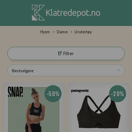
Hjem
Dame
Undertøy
Filter
Bestselgere
-50%
-20%