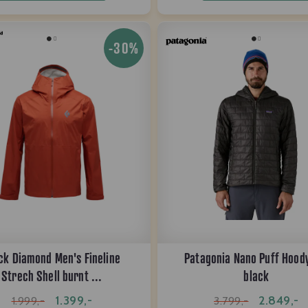
-30%
ck Diamond Men's Fineline
Patagonia Nano Puff Hood
Strech Shell burnt ...
black
1.399,-
2.849,-
1.999,-
3.799,-