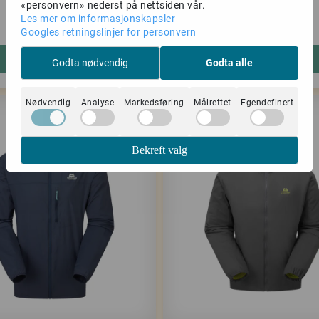
Hoody dark moss
basin green
«personvern» nederst på nettsiden vår.
Les mer om informasjonskapsler
1.559,-
2.799,-
2.399,-
3.999,-
Googles retningslinjer for personvern
Kjøp
Kjøp
Godta nødvendig
Godta alle
Nødvendig
Analyse
Markedsføring
Målrettet
Egendefinert
-34%
Bekreft valg