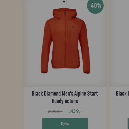
-40%
Black Diamond Men's Alpine Start
Black 
Hoody octane
1.439,-
2.399,-
Kjøp