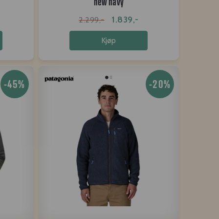
new navy
1.839,-
2.299,-
Kjøp
-45%
-20%