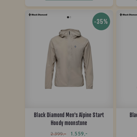
-35%
Black Diamond Men's Alpine Start
Bla
Hoody moonstone
1.559,-
2.399,-