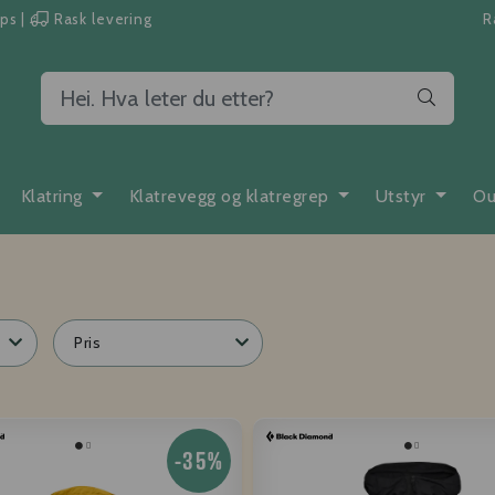
pps
|
Rask levering
R
Klatring
Klatrevegg og klatregrep
Utstyr
Ou
Pris
-35%