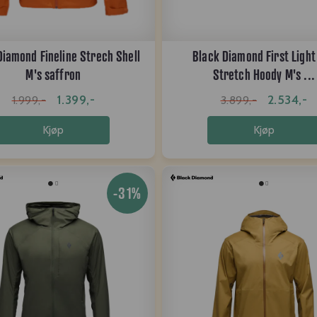
Diamond Fineline Strech Shell
Black Diamond First Light
M's saffron
Stretch Hoody M's ...
1.399,-
2.534,-
1.999,-
3.899,-
Kjøp
Kjøp
-31%