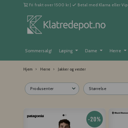
Fri frakt over 1500 kr
|
Betal med Klarna eller Vi
Sommersalg!
Løping
Dame
Herre
Hjem
Herre
Jakker og vester
Produsenter
Størrelse
-20%