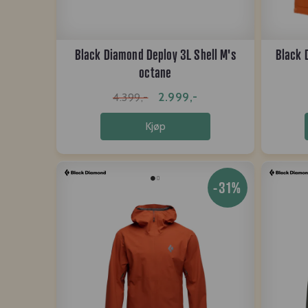
Black Diamond Deploy 3L Shell M's
Black 
octane
2.999,-
4.399,-
Kjøp
-31%