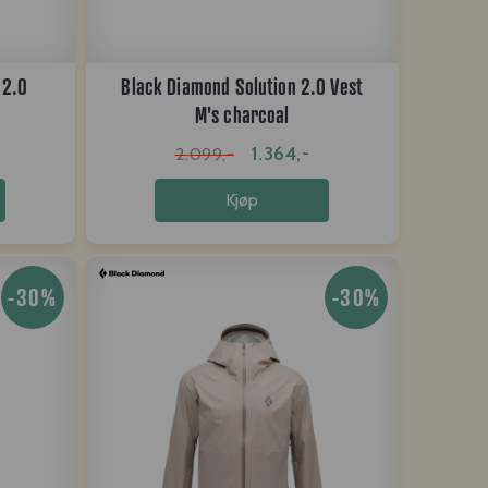
 2.0
Black Diamond Solution 2.0 Vest
M's charcoal
1.364,-
2.099,-
Kjøp
-30%
-30%