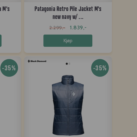
a M's
Patagonia Retro Pile Jacket M's
new navy w/ ...
1.839,-
2.299,-
Kjøp
-35%
-35%