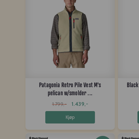
Patagonia Retro Pile Vest M's
Black
pelican w/smolder ...
1.439,-
1.799,-
Kjøp