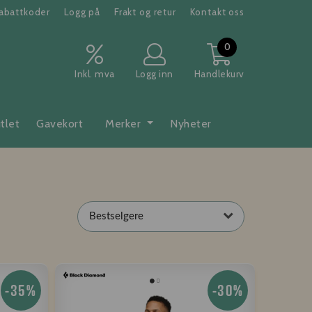
abattkoder
Logg på
Frakt og retur
Kontakt oss
0
Inkl. mva
Logg inn
Handlekurv
tlet
Gavekort
Merker
Nyheter
Bestselgere
-35%
-30%