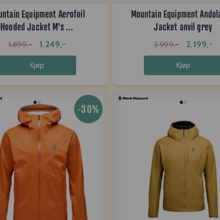
ntain Equipment Aerofoil
Mountain Equipment Andol
Hooded Jacket M's ...
Jacket anvil grey
1.249,-
2.199,-
1.899,-
3.999,-
Kjøp
Kjøp
-30%