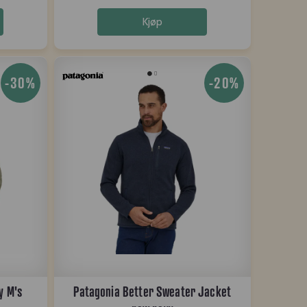
Kjøp
-30%
-20%
y M's
Patagonia Better Sweater Jacket