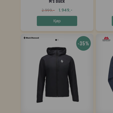
M's black
1.949,-
2.999,-
Kjøp
-35%