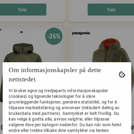
Kjøp
Kjøp
-35%
Om informasjonskapsler på dette
nettstedet
Vi bruker egne og tredjeparts informasjonskapsler
(cookies) og lignende teknologier for å sikre
grunnleggende funksjoner, generere statistikk, og for å
tilpasse markedsføring og annonser (inkludert deling av
brukerdata med partnere). Samtykket er helt frivillig. Du
kan velge å godta alle, avvise valgfrie, eller tilpasse
valgene dine per kategori nedenfor. Du kan når som helst
 Diamond Men's Alpine Start
Patagonia Micro Puff Hood
endre eller trekke tilbake dine samtykker via lenken