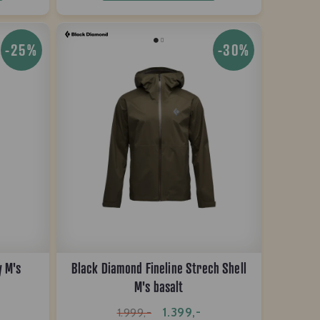
-25%
-30%
y M's
Black Diamond Fineline Strech Shell
M's basalt
1.399,-
1.999,-