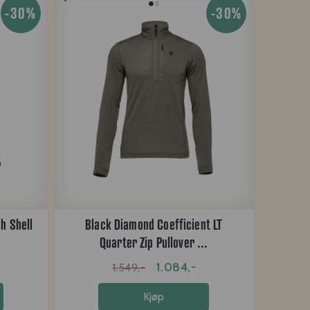
-30%
-30%
h Shell
Black Diamond Coefficient LT
Quarter Zip Pullover ...
1.084,-
1.549,-
Kjøp