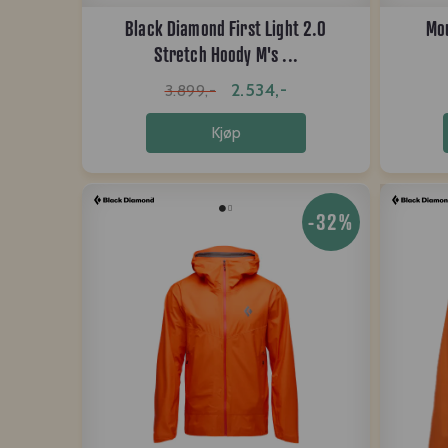
Black Diamond First Light 2.0
Mou
Stretch Hoody M's ...
2.534,-
3.899,-
Kjøp
-32%