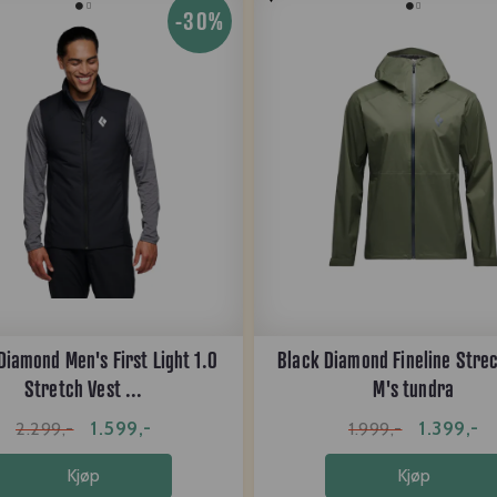
-30%
Diamond Men's First Light 1.0
Black Diamond Fineline Strec
Stretch Vest ...
M's tundra
1.599,-
1.399,-
2.299,-
1.999,-
Kjøp
Kjøp