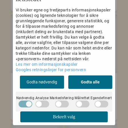
Vi bruker egne og tredjeparts informasjonskapsler
(cookies) og lignende teknologier for å sikre
grunnleggende funksjoner, generere statistikk, og
for å tilpasse markedsføring og annonser
(inkludert deling av brukerdata med partnere).
-40%
-40%
Samtykket er helt frivillig. Du kan velge å godta
alle, avvise valgfrie, eller tilpasse valgene dine per
kategori nedenfor. Du kan når som helst endre eller
trekke tilbake dine samtykker via lenken
«personvern» nederst på nettsiden vår.
Les mer om informasjonskapsler
Googles retningslinjer for personvern
Pusher Genesis Set
Pusher Genesis Set
Godta nødvendig
Godta alle
03 PU
06 PU
1.079,-
899,-
1.799,-
1.499,-
Nødvendig
Analyse
Markedsføring
Målrettet
Egendefinert
Kjøp
Kjøp
Bekreft valg