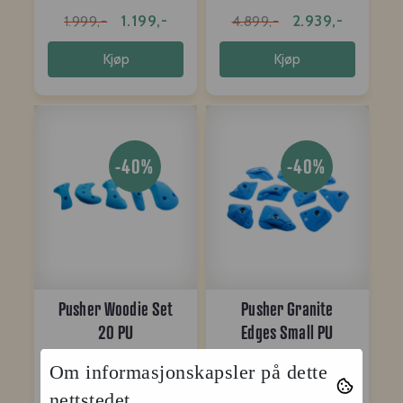
1.199,-
2.939,-
1.999,-
4.899,-
Kjøp
Kjøp
-40%
-40%
Pusher Woodie Set
Pusher Granite
20 PU
Edges Small PU
959,-
1.919,-
1.599,-
3.199,-
Om informasjonskapsler på dette
nettstedet
Kjøp
Kjøp