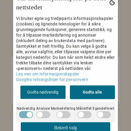
nettstedet
-50%
-50%
Vi bruker egne og tredjeparts informasjonskapsler
(cookies) og lignende teknologier for å sikre
grunnleggende funksjoner, generere statistikk, og
for å tilpasse markedsføring og annonser
(inkludert deling av brukerdata med partnere).
Samtykket er helt frivillig. Du kan velge å godta
alle, avvise valgfrie, eller tilpasse valgene dine per
kategori nedenfor. Du kan når som helst endre eller
Neo Absolutes 30 PE
Neo Absolutes 32 PU
trekke tilbake dine samtykker via lenken
«personvern» nederst på nettsiden vår.
Les mer om informasjonskapsler
Googles retningslinjer for personvern
850,-
850,-
1.699,-
1.699,-
Godta nødvendig
Godta alle
Kjøp
Kjøp
Nødvendig
Analyse
Markedsføring
Målrettet
Egendefinert
-50%
-50%
Bekreft valg