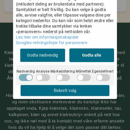
(inkludert deling av brukerdata med partnere).
Samtykket er helt frivillig. Du kan velge å godta
alle, avvise valgfrie, eller tilpasse valgene dine per
kategori nedenfor. Du kan når som helst endre eller
trekke tilbake dine samtykker via lenken
«personvern» nederst på nettsiden vår.
Les mer om informasjonskapsler
Klatredepot | CRIMP GROUP AS
Googles retningslinjer for personvern
Klatredepot er en norsk nettbutikk for klatreentusiaster med 
Godta nødvendig
Godta alle
lager i Ålesund. Med over 20 års erfaring innen salg av 
klatreutstyr, hjelper vi deg med å finne kvalitetsprodukter til 
Nødvendig
Analyse
Markedsføring
Målrettet
Egendefinert
ditt eventyr i klatreveggen. Vi driver også Buldrehallen i 
Ålesund, og har de siste 5 årene fått stor kompetanse på 
klatretak 
og utstyr til klatresenter.
Bekreft valg
 Hos oss finner du kjente og trendy bestselgende produkter, 
og noen eksklusive merkevarer du kanskje ikke har 
oppdaget enda. Kjøp klatretak, klatresko, klatreseler, tau, 
kalkposer, klær og annet klatreutstyr enkelt på nett hos 
oss, og ikke nøl med å ta kontakt med våre erfarne ansatte 
hvis du vil ha hjelp til å velge det som passer ditt behov.