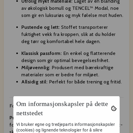
Utrolig mykt materiale:
Laget av en blanding
av økologisk bomull og TENCEL™ Modal, noe
som gir en luksuriøs og myk følelse mot huden.
Pustende og lett:
Stoffet transporterer
fuktighet vekk fra kroppen, slik at du holder
deg tørr og komfortabel hele dagen.
Klassisk passform:
En enkel og flatterende
design som gir optimal bevegelsesfrihet.
Miljøvennlig:
Produsert med bærekraftige
materialer som er bedre for miljøet.
Allsidig stil:
Perfekt for både trening og fritid.
Om informasjonskapsler på dette
For hvem passer Everyday Tee?
nettstedet
PrAna W's Everyday SS Tee
er det ideelle valget
Vi bruker egne og tredjeparts informasjonskapsler
for kvinner som søker en pålitelig og komfortabel t-
(cookies) og lignende teknologier for å sikre
skjorte for en aktiv livsstil. Den passer perfekt for