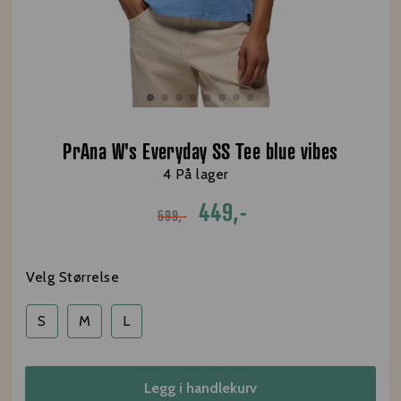
PrAna W's Everyday SS Tee blue vibes
4 På lager
449,-
599,-
Velg Størrelse
S
M
L
Legg i handlekurv