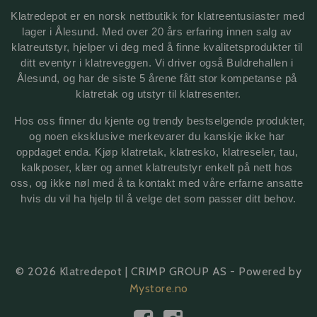
Klatredepot er en norsk nettbutikk for klatreentusiaster med 
lager i Ålesund. Med over 20 års erfaring innen salg av 
klatreutstyr, hjelper vi deg med å finne kvalitetsprodukter til 
ditt eventyr i klatreveggen. Vi driver også Buldrehallen i 
Ålesund, og har de siste 5 årene fått stor kompetanse på 
klatretak 
og utstyr til klatresenter.
 Hos oss finner du kjente og trendy bestselgende produkter, 
og noen eksklusive merkevarer du kanskje ikke har 
oppdaget enda. Kjøp klatretak, klatresko, klatreseler, tau, 
kalkposer, klær og annet klatreutstyr enkelt på nett hos 
oss, og ikke nøl med å ta kontakt med våre erfarne ansatte 
hvis du vil ha hjelp til å velge det som passer ditt behov.
© 2026 Klatredepot | CRIMP GROUP AS - Powered by
Mystore.no