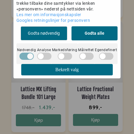
trekke tilbake dine samtykker via lenken
Kjøp
Kjøp
«personvern» nederst på nettsiden vår.
Les mer om informasjonskapsler
Googles retningslinjer for personvern
Pakkepris
Godta nødvendig
Godta alle
-18%
Nødvendig
Analyse
Markedsføring
Målrettet
Egendefinert
Bekreft valg
Lattice MX Lifting
Lattice Fractional
Bundle 101 Large
Weight Plates
1.439,-
899,-
1748,-
Kjøp
Kjøp