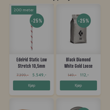
200 meter
-25%
-25%
Edelrid Static Low
Black Diamond
Stretch 10,5mm
White Gold Loose
snow white ...
Chalk 200g
5.549,-
112,-
7.399,-
149,-
Kjøp
Kjøp