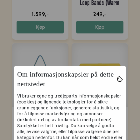
Loop Bands (Warm
up bands)
1.599,-
249,-
Kjøp
Kjøp
Om informasjonskapsler på dette
nettstedet
Vi bruker egne og tredjeparts informasjonskapsler
(cookies) og lignende teknologier for å sikre
grunnleggende funksjoner, generere statistikk, og
Lattice MXEdge Lift
Tindeq Progressor
for å tilpasse markedsføring og annonser
(inkludert deling av brukerdata med partnere).
Large
200 rechargeable
Samtykket er helt frivillig. Du kan velge å godta
alle, avvise valgfrie, eller tilpasse valgene dine per
999,-
2.399,-
kategori nedenfor. Du kan når som helst endre eller